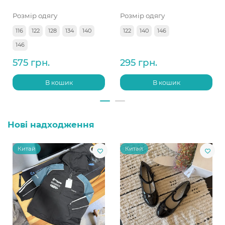
Розмір одягу
Розмір одягу
116
122
128
134
140
122
140
146
146
575 грн.
295 грн.
В кошик
В кошик
Нові надходження
Китай
Китай