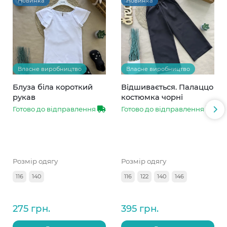
Новинка
Новинка
Власне виробництво
Власне виробництво
Блуза біла короткий
Відшивається. Палаццо
рукав
костюмка чорні
Готово до відправлення
Готово до відправлення
Розмір одягу
Розмір одягу
116
140
116
122
140
146
275 грн.
395 грн.