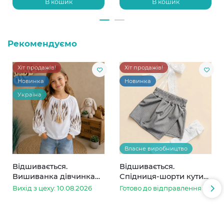
В кошик
В кошик
Рекомендуємо
Хіт продажів!
Хіт продажів!
Новинка
Новинка
Україна
Власне виробництво
Відшивається.
Відшивається.
Вишиванка дівчинка
Спідниця-шорти кутик
колоски
сіра в смужку
Вихід з цеху: 10.08.2026
Готово до відправлення