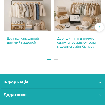
Що таке капсульний
Дропшиппінг дитячого
дитячий гардероб
одягу та товарів: сучасна
модель онлайн-бізнесу
Інформація
Додатково