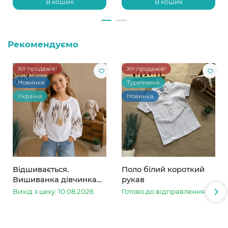
В кошик
В кошик
Рекомендуємо
Хіт продажів!
Хіт продажів!
Новинка
Туреччина
Україна
Новинка
Відшивається.
Поло білий короткий
Вишиванка дівчинка
рукав
колоски
Вихід з цеху: 10.08.2026
Готово до відправлення