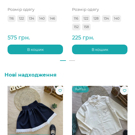
Розмір одягу
Розмір одягу
116
122
134
140
146
116
122
128
134
140
152
158
575 грн.
225 грн.
В кошик
В кошик
Нові надходження
Китай