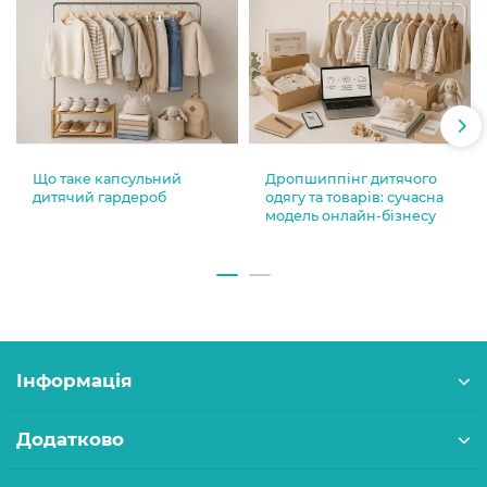
Що таке капсульний
Дропшиппінг дитячого
дитячий гардероб
одягу та товарів: сучасна
модель онлайн-бізнесу
Інформація
Додатково