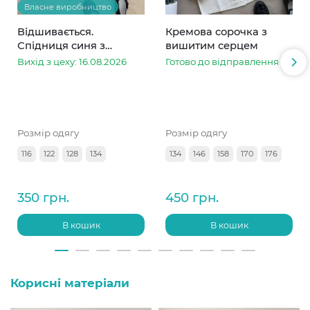
Власне виробництво
Відшивається.
Кремова сорочка з
Спідниця синя з
вишитим серцем
мереживом метелик
Вихід з цеху: 16.08.2026
Готово до відправлення
білий
Розмір одягу
Розмір одягу
116
122
128
134
134
146
158
170
176
350 грн.
450 грн.
В кошик
В кошик
Корисні матеріали