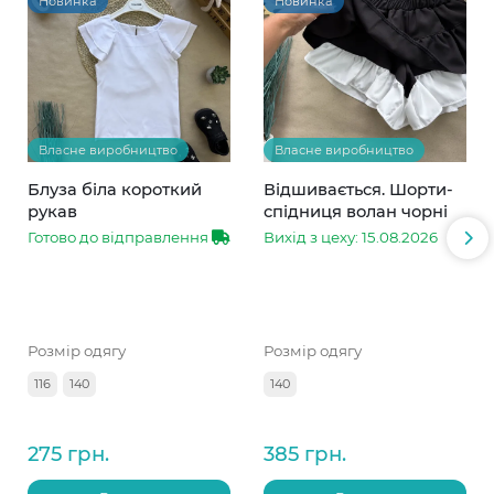
Новинка
Новинка
Власне виробництво
Власне виробництво
Блуза біла короткий
Відшивається. Шорти-
рукав
спідниця волан чорні
Готово до відправлення
Вихід з цеху: 15.08.2026
Розмір одягу
Розмір одягу
116
140
140
275 грн.
385 грн.