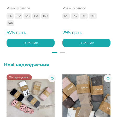
Розмір одягу
Розмір одягу
116
122
128
134
140
122
134
140
146
146
575 грн.
295 грн.
В кошик
В кошик
Нові надходження
Хіт продажів!