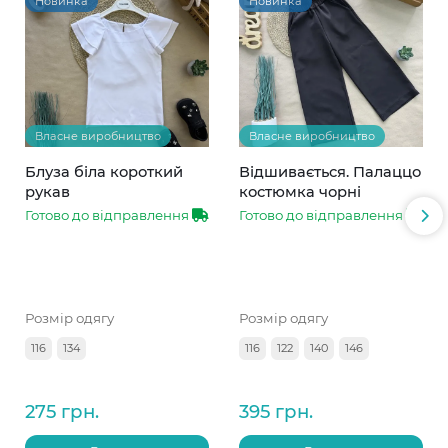
Новинка
Новинка
Власне виробництво
Власне виробництво
Блуза біла короткий
Відшивається. Палаццо
рукав
костюмка чорні
Готово до відправлення
Готово до відправлення
Розмір одягу
Розмір одягу
116
134
116
122
140
146
275 грн.
395 грн.