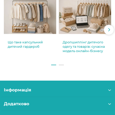
Що таке капсульний
Дропшиппінг дитячого
дитячий гардероб
одягу та товарів: сучасна
модель онлайн-бізнесу
Інформація
Додатково