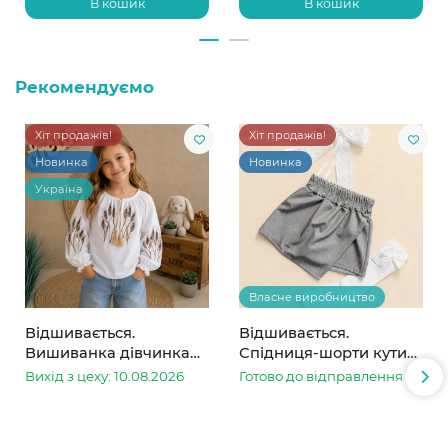
В кошик
В кошик
Рекомендуємо
Хіт продажів!
Хіт продажів!
Новинка
Новинка
Україна
Власне виробництво
Відшивається.
Відшивається.
Вишиванка дівчинка
Спідниця-шорти кутик
колоски
сіра в смужку
Вихід з цеху: 10.08.2026
Готово до відправлення