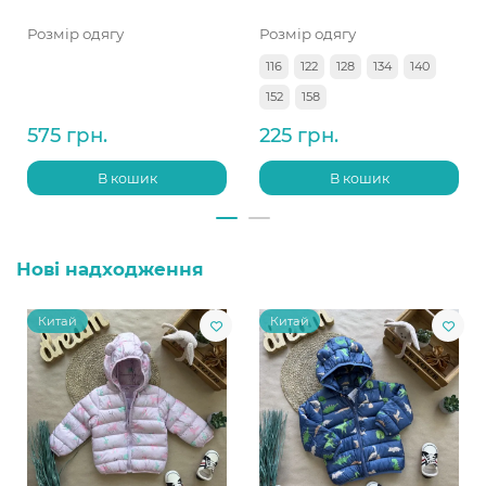
Розмір одягу
Розмір одягу
116
122
128
134
140
152
158
575 грн.
225 грн.
В кошик
В кошик
Нові надходження
Китай
Китай