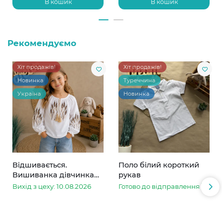
В кошик
В кошик
Рекомендуємо
Хіт продажів!
Хіт продажів!
Новинка
Туреччина
Україна
Новинка
Відшивається.
Поло білий короткий
Вишиванка дівчинка
рукав
колоски
Вихід з цеху: 10.08.2026
Готово до відправлення