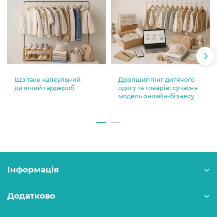
Що таке капсульний
Дропшиппінг дитячого
дитячий гардероб
одягу та товарів: сучасна
модель онлайн-бізнесу
Інформація
Додатково