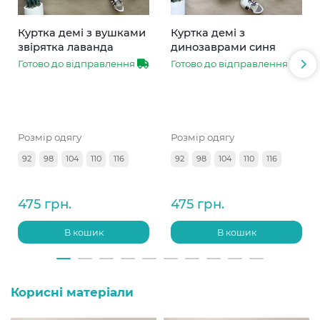
Куртка демі з вушками
Куртка демі з
звірятка лаванда
динозаврами синя
Готово до відправлення
Готово до відправлення
Розмір одягу
Розмір одягу
92
98
104
110
116
92
98
104
110
116
475 грн.
475 грн.
В кошик
В кошик
Корисні матеріали