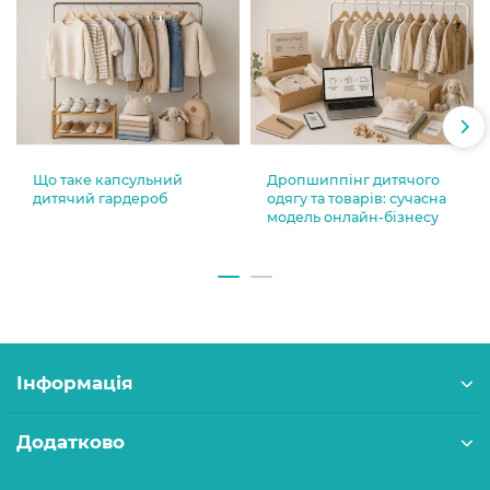
Що таке капсульний
Дропшиппінг дитячого
дитячий гардероб
одягу та товарів: сучасна
модель онлайн-бізнесу
Інформація
Додатково