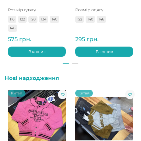
Розмір одягу
Розмір одягу
116
122
128
134
140
122
140
146
146
575 грн.
295 грн.
В кошик
В кошик
Нові надходження
Китай
Китай