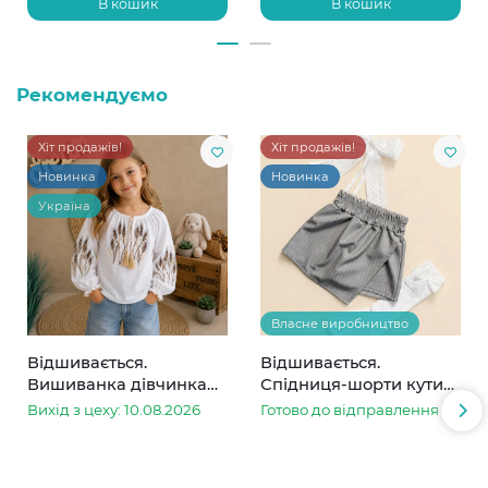
В кошик
В кошик
Рекомендуємо
Хіт продажів!
Хіт продажів!
Новинка
Новинка
Україна
Власне виробництво
Відшивається.
Відшивається.
Вишиванка дівчинка
Спідниця-шорти кутик
колоски
сіра в смужку
Вихід з цеху: 10.08.2026
Готово до відправлення