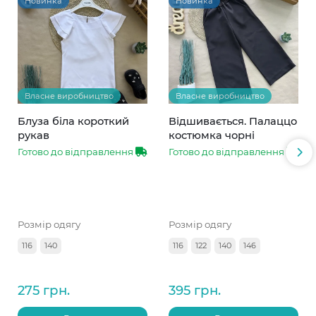
Новинка
Новинка
Власне виробництво
Власне виробництво
Блуза біла короткий
Відшивається. Палаццо
рукав
костюмка чорні
Готово до відправлення
Готово до відправлення
Розмір одягу
Розмір одягу
116
140
116
122
140
146
275 грн.
395 грн.