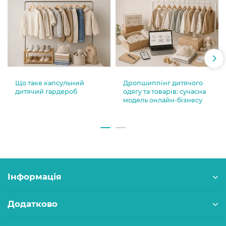
Що таке капсульний
Дропшиппінг дитячого
дитячий гардероб
одягу та товарів: сучасна
модель онлайн-бізнесу
Інформація
Додатково