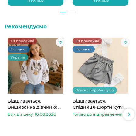
В кошик
В кошик
Рекомендуємо
Хіт продажів!
Хіт продажів!
Новинка
Новинка
Україна
Власне виробництво
Відшивається.
Відшивається.
Вишиванка дівчинка
Спідниця-шорти кутик
колоски
сіра в смужку
Вихід з цеху: 10.08.2026
Готово до відправлення