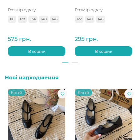
Розмір одягу
Розмір одягу
116
128
134
140
146
122
140
146
575 грн.
295 грн.
В кошик
В кошик
Нові надходження
Китай
Китай