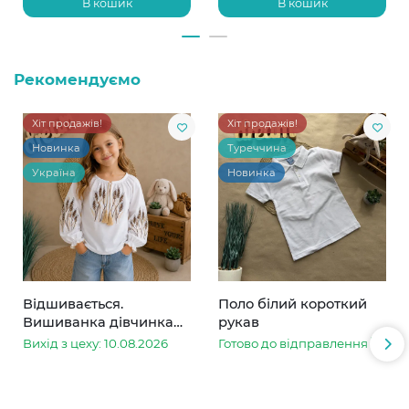
В кошик
В кошик
Рекомендуємо
Хіт продажів!
Хіт продажів!
Новинка
Туреччина
Україна
Новинка
Відшивається.
Поло білий короткий
Вишиванка дівчинка
рукав
колоски
Вихід з цеху: 10.08.2026
Готово до відправлення