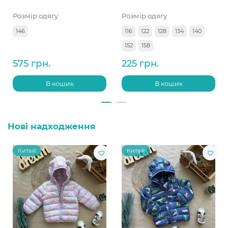
Розмір одягу
Розмір одягу
146
116
122
128
134
140
152
158
575 грн.
225 грн.
В кошик
В кошик
Нові надходження
Китай
Китай