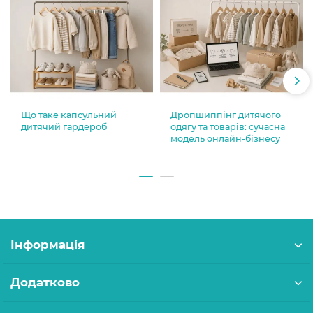
Що таке капсульний
Дропшиппінг дитячого
дитячий гардероб
одягу та товарів: сучасна
модель онлайн-бізнесу
Інформація
Додатково