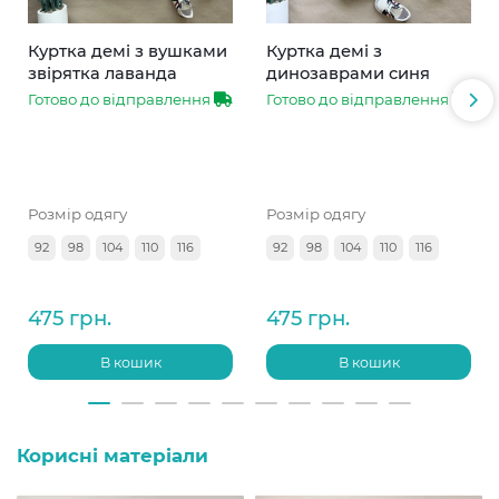
Куртка демі з вушками
Куртка демі з
звірятка лаванда
динозаврами синя
Готово до відправлення
Готово до відправлення
Розмір одягу
Розмір одягу
92
98
104
110
116
92
98
104
110
116
475 грн.
475 грн.
В кошик
В кошик
Корисні матеріали