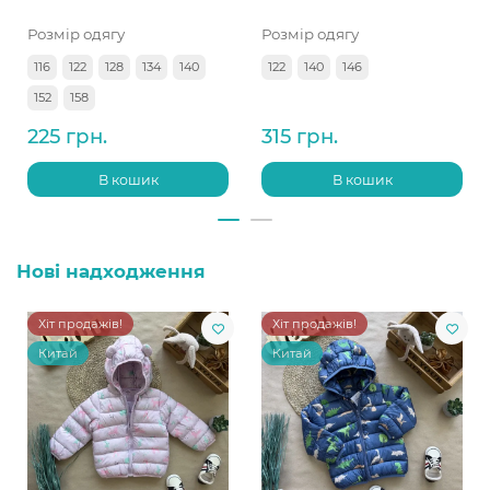
Розмір одягу
Розмір одягу
116
122
128
134
140
122
140
146
152
158
225 грн.
315 грн.
В кошик
В кошик
Нові надходження
Хіт продажів!
Хіт продажів!
Китай
Китай