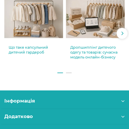
Що таке капсульний
Дропшиппінг дитячого
дитячий гардероб
одягу та товарів: сучасна
модель онлайн-бізнесу
Інформація
Додатково