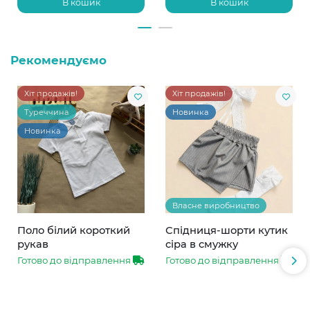
В кошик
В кошик
Рекомендуємо
Хіт продажів!
Хіт продажів!
Туреччина
Новинка
Новинка
Власне виробництво
Поло білий короткий
Спідниця-шорти кутик
рукав
сіра в смужку
Готово до відправлення
Готово до відправлення