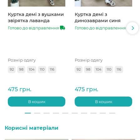
Куртка демі з вушками
Куртка демі з
звірятка лаванда
динозаврами синя
Готово до відправлення
Готово до відправлення
Розмір одягу
Розмір одягу
92
98
104
110
116
92
98
104
110
116
475 грн.
475 грн.
В кошик
В кошик
Корисні матеріали