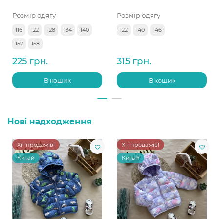
Розмір одягу
Розмір одягу
116
122
128
134
140
122
140
146
152
158
225 грн.
315 грн.
В кошик
В кошик
Нові надходження
Хіт продажів!
Хіт продажів!
Китай
Китай