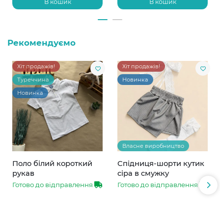
В кошик
В кошик
Рекомендуємо
Хіт продажів!
Хіт продажів!
Туреччина
Новинка
Новинка
Власне виробництво
Поло білий короткий
Спідниця-шорти кутик
рукав
сіра в смужку
Готово до відправлення
Готово до відправлення