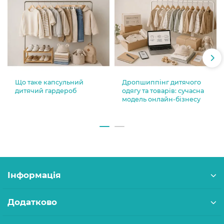
Що таке капсульний
Дропшиппінг дитячого
дитячий гардероб
одягу та товарів: сучасна
модель онлайн-бізнесу
Інформація
Додатково