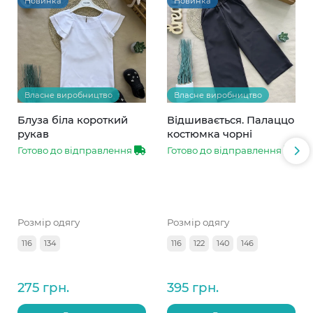
Новинка
Новинка
Власне виробництво
Власне виробництво
Блуза біла короткий
Відшивається. Палаццо
рукав
костюмка чорні
Готово до відправлення
Готово до відправлення
Розмір одягу
Розмір одягу
116
134
116
122
140
146
275 грн.
395 грн.