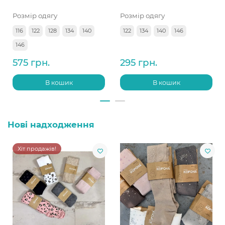
Розмір одягу
Розмір одягу
116
122
128
134
140
122
134
140
146
146
575 грн.
295 грн.
В кошик
В кошик
Нові надходження
Хіт продажів!