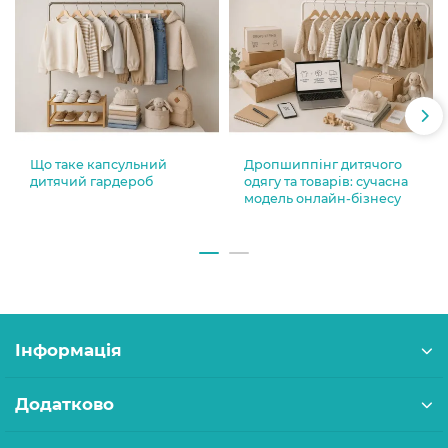
Що таке капсульний
Дропшиппінг дитячого
дитячий гардероб
одягу та товарів: сучасна
модель онлайн-бізнесу
Інформація
Додатково