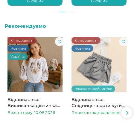
В кошик
В кошик
Рекомендуємо
Хіт продажів!
Хіт продажів!
Новинка
Новинка
Україна
Власне виробництво
Відшивається.
Відшивається.
Вишиванка дівчинка
Спідниця-шорти кутик
колоски
сіра в смужку
Вихід з цеху: 10.08.2026
Готово до відправлення