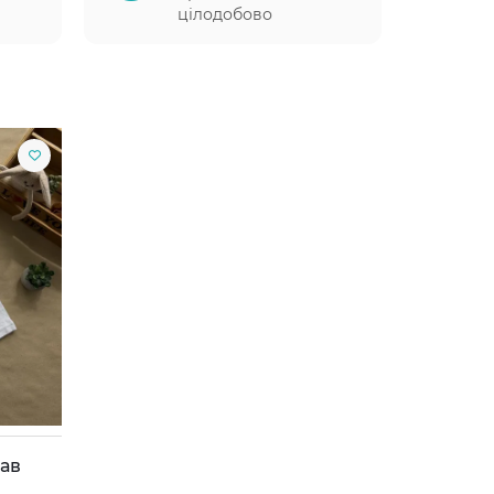
цілодобово
кав