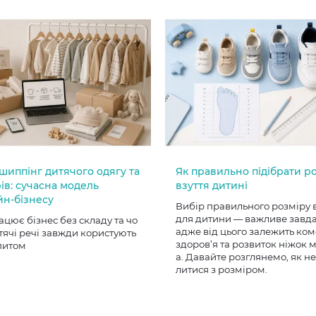
шиппінг дитячого одягу та
Як правильно підібрати р
ів: сучасна модель
взуття дитині
йн-бізнесу
Вибір правильного розміру 
для дитини — важливе завд
ацює бізнес без складу та чо
адже від цього залежить ком
тячі речі завжди користують
здоров’я та розвиток ніжок
питом
а. Давайте розглянемо, як н
литися з розміром.