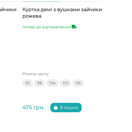
зайчики
Куртка демі з вушками зайчики
Куртка д
рожева
сіра
Готово до відправлення
Готово до 
Розмір одягу
Розмір одяг
92
98
104
110
116
92
98
475 грн.
475 грн.
В кошик