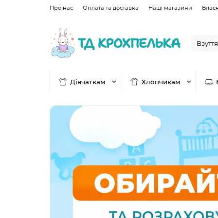
Про нас
Оплата та доставка
Наші магазини
Влас
Дівчаткам
Хлопчикам