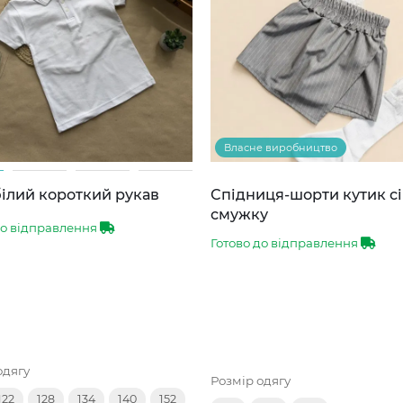
Власне виробництво
ілий короткий рукав
Спідниця-шорти кутик сі
смужку
до відправлення
Готово до відправлення
одягу
Розмір одягу
122
128
134
140
152