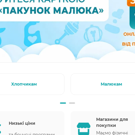
Хлопчикам
Малюкам
Магазини для
Низькі ціни
покупки
Маємо фізичні
та бонусні програми