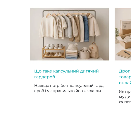
Що таке капсульний дитячий
Дроп
гардероб
товар
онла
Навіщо потрібен капсульний гард
ероб і як правильно його скласти
Як пр
му ди
ся по