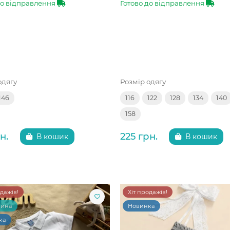
до відправлення
Готово до відправлення
одягу
Розмір одягу
146
116
122
128
134
140
158
н.
225 грн.
В кошик
В кошик
одажів!
Хіт продажів!
чина
Новинка
ка