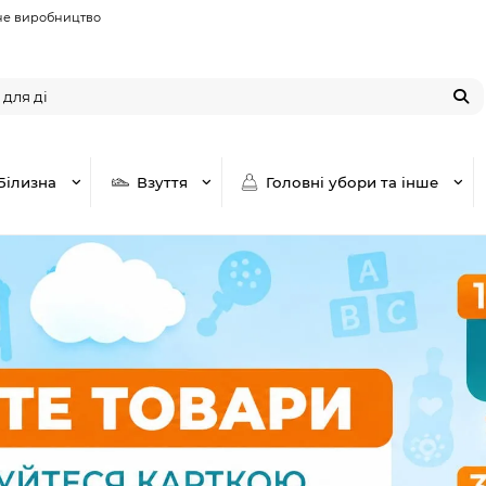
не виробництво
Білизна
Взуття
Головні убори та інше