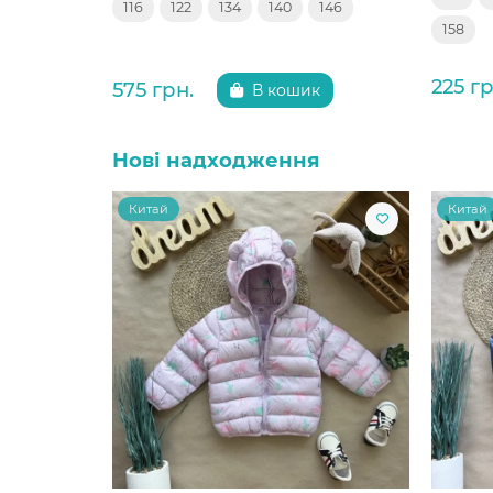
116
122
134
140
146
158
225 гр
575 грн.
В кошик
Нові надходження
Китай
Китай