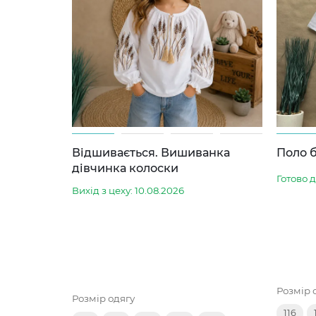
Відшивається. Вишиванка
Поло б
дівчинка колоски
Готово 
Вихід з цеху: 10.08.2026
Розмір 
Розмір одягу
116