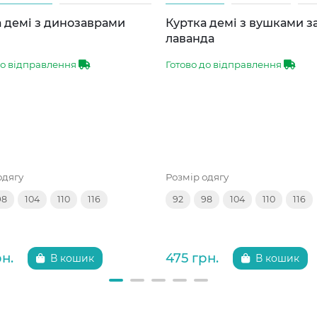
 демі з динозаврами
Куртка демі з вушками 
лаванда
до відправлення
Готово до відправлення
одягу
Розмір одягу
98
104
110
116
92
98
104
110
116
рн.
475 грн.
В кошик
В кошик