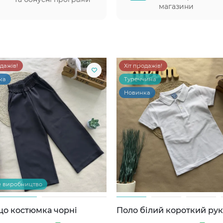
магазини
одажів!
Хіт продажів!
ка
Туреччина
Новинка
е виробництво
цо костюмка чорні
Поло білий короткий ру