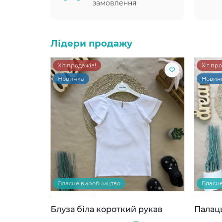
замовлення
Лідери продажу
Хіт продажів!
Хіт пр
Новинка
Новин
Власне виробництво
Власн
Блуза біла короткий рукав
Палац