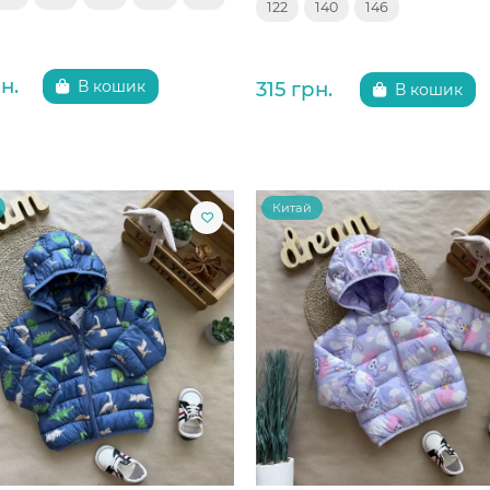
122
140
146
н.
315 грн.
В кошик
В кошик
Китай