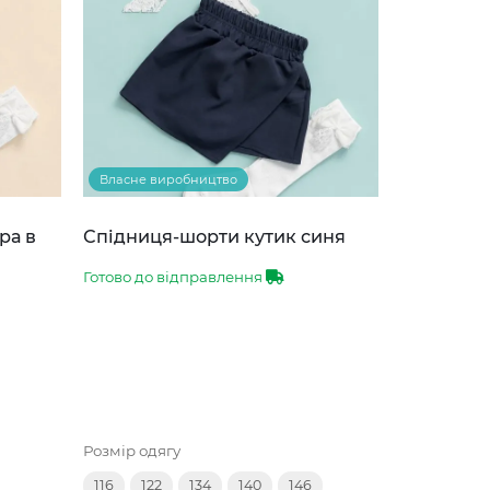
Власне виробництво
ра в
Спідниця-шорти кутик синя
Готово до відправлення
Розмір одягу
116
122
134
140
146