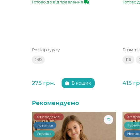
Готово до відправлення
Готово 
Розмір одягу
Розмір 
140
116
275 грн.
415 гр
В кошик
Рекомендуємо
Хіт продажів!
Хіт пр
Новинка
Туреч
Україна
Новин