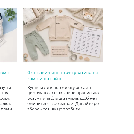
озмір
Як правильно орієнтуватися на
заміри на сайті
взуття
Купівля дитячого одягу онлайн —
ання,
це зручно, але важливо правильно
форт,
розуміти таблиці замірів, щоб не п
 малюк
омилитися з розміром. Давайте ро
е поми
зберемося, як це зробити.