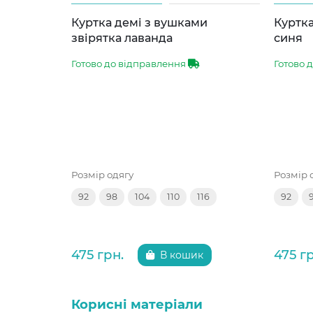
Куртка демі з вушками
Куртка
звірятка лаванда
синя
Готово до відправлення
Готово 
Розмір одягу
Розмір 
92
98
104
110
116
92
475 грн.
475 г
В кошик
Корисні матеріали