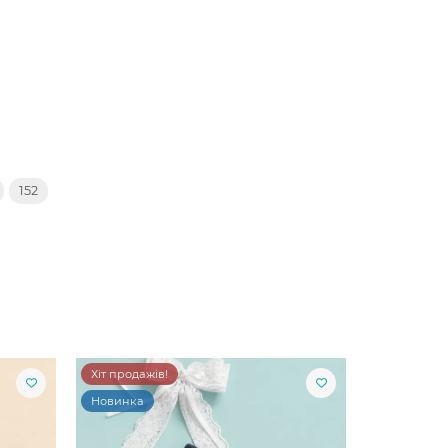
152
Хіт продажів!
Новинка