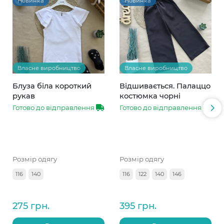
Новинка
Новинка
Власне виробництво
Власне виробництво
Блуза біла короткий
Відшивається. Палаццо
рукав
костюмка чорні
Готово до відправлення
Готово до відправлення
Розмір одягу
Розмір одягу
116
140
116
122
140
146
275 грн.
395 грн.