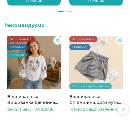
В кошик
В кошик
Рекомендуємо
Хіт продажів!
Хіт продажів!
Новинка
Новинка
Україна
Власне виробництво
Відшивається.
Відшивається.
Вишиванка дівчинка
Спідниця-шорти кутик
колоски
сіра в смужку
Вихід з цеху: 10.08.2026
Готово до відправлення