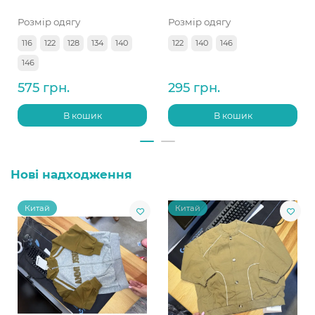
Розмір одягу
Розмір одягу
116
122
128
134
140
122
140
146
146
575 грн.
295 грн.
В кошик
В кошик
Нові надходження
Китай
Китай