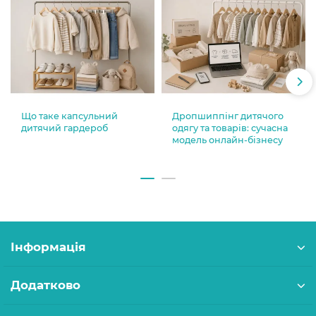
Що таке капсульний
Дропшиппінг дитячого
дитячий гардероб
одягу та товарів: сучасна
модель онлайн-бізнесу
Інформація
Додатково