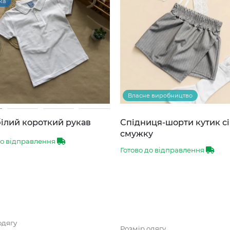
ка
Власне виробництво
ілий короткий рукав
Спідниця-шорти кутик сі
смужку
до відправлення
Готово до відправлення
одягу
Розмір одягу