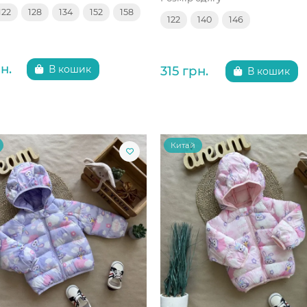
122
128
134
152
158
122
140
146
н.
315 грн.
В кошик
В кошик
Китай