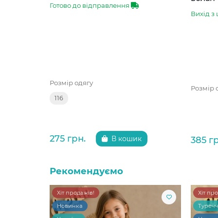
Готово до відправлення
Вихід з 
Розмір одягу
Розмір 
116
275 грн.
385 г
В кошик
Рекомендуємо
Хіт продажів!
Хіт пр
Новинка
Туреч