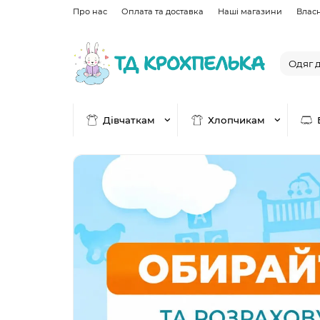
Про нас
Оплата та доставка
Наші магазини
Влас
Дівчаткам
Хлопчикам