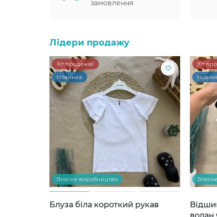
замовлення
Лідери продажу
Хіт продажів!
Хіт пр
Новинка
Новин
Власне виробництво
Власн
Блуза біла короткий рукав
Відши
волан 