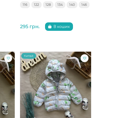
116
122
128
134
140
146
295 грн.
В кошик
Китай
Китай