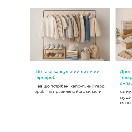
Що таке капсульний дитячий
Дроп
гардероб
товар
онла
Навіщо потрібен капсульний гард
ероб і як правильно його скласти
Як пр
му ди
ся по