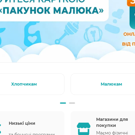
Хлопчикам
Малюкам
Магазини для
Низькі ціни
покупки
Маємо фізичні
та бонусні програми