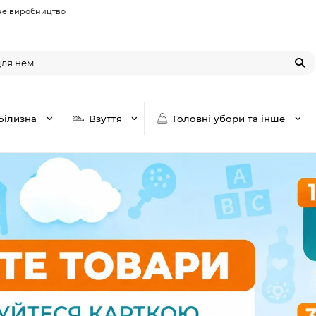
не виробництво
Білизна
Взуття
Головні убори та інше