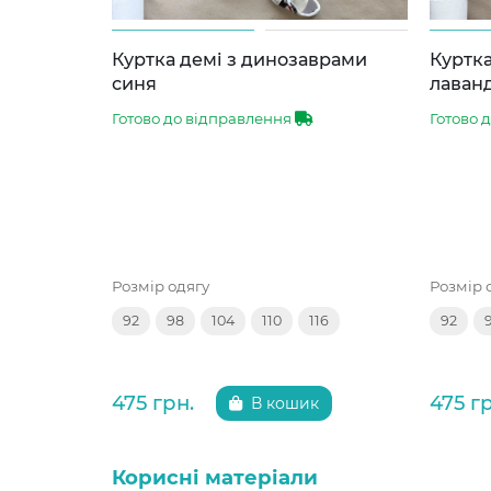
Куртка демі з динозаврами
Куртка
синя
лаван
Готово до відправлення
Готово 
Розмір одягу
Розмір 
92
98
104
110
116
92
475 грн.
475 г
В кошик
Корисні матеріали