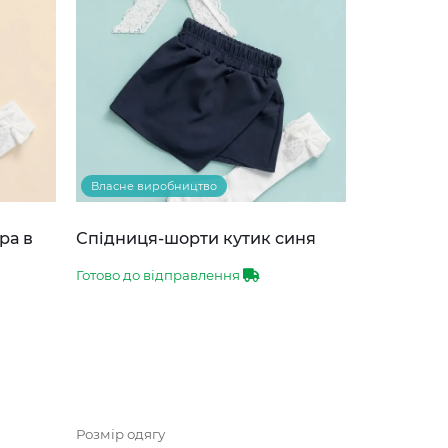
Власне виробництво
ра в
Спідниця-шорти кутик синя
Готово до відправлення
Розмір одягу