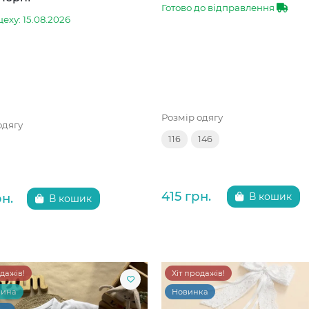
Готово до відправлення
цеху: 15.08.2026
Розмір одягу
одягу
116
146
415 грн.
рн.
В кошик
В кошик
одажів!
Хіт продажів!
чина
Новинка