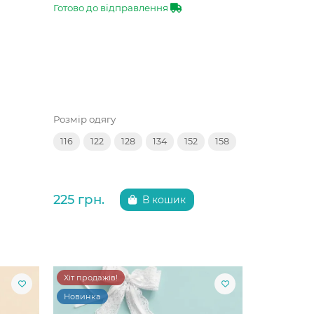
Готово до відправлення
Розмір одягу
116
122
128
134
152
158
225 грн.
В кошик
Хіт продажів!
Новинка