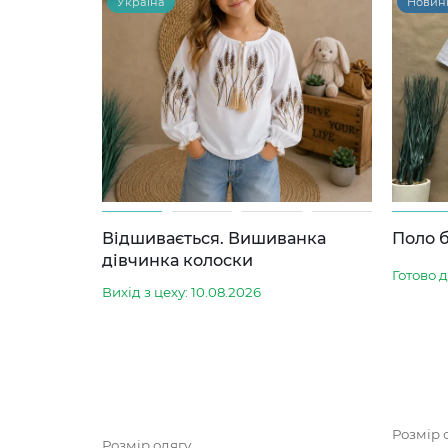
Україна
Новин
Відшивається. Вишиванка
Поло б
дівчинка колоски
Готово 
Вихід з цеху: 10.08.2026
Розмір 
Розмір одягу