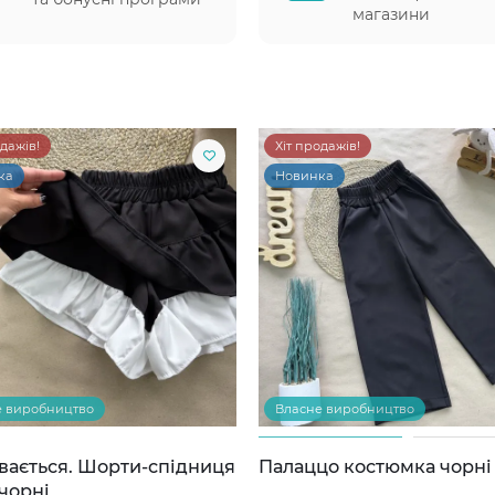
магазини
одажів!
Хіт продажів!
ка
Новинка
е виробництво
Власне виробництво
вається. Шорти-спідниця
Палаццо костюмка чорні
чорні