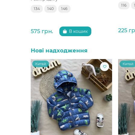
116
134
140
146
225 гр
575 грн.
В кошик
Нові надходження
Китай
Китай