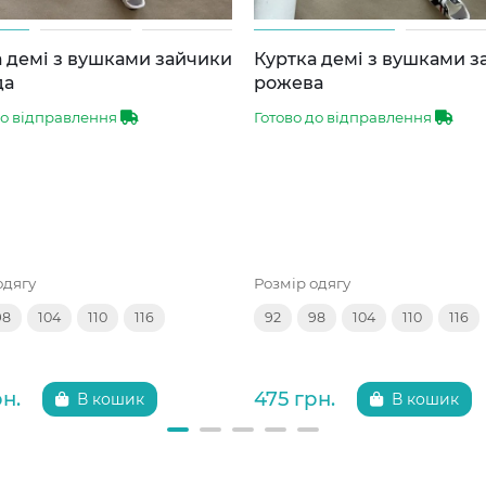
 демі з вушками зайчики
Куртка демі з вушками 
да
рожева
до відправлення
Готово до відправлення
одягу
Розмір одягу
98
104
110
116
92
98
104
110
116
рн.
475 грн.
В кошик
В кошик