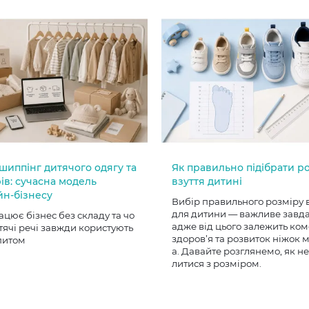
шиппінг дитячого одягу та
Як правильно підібрати р
ів: сучасна модель
взуття дитині
йн-бізнесу
Вибір правильного розміру 
для дитини — важливе завд
ацює бізнес без складу та чо
адже від цього залежить ком
тячі речі завжди користують
здоров’я та розвиток ніжок
питом
а. Давайте розглянемо, як н
литися з розміром.