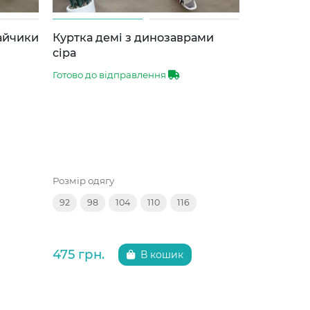
зайчики
Куртка демі з динозаврами
Куртка д
сіра
синя 86-1
Готово до відправлення
Готово до 
Розмір одягу
Розмір одяг
92
98
104
110
116
92
98
475 грн.
475 грн.
В кошик