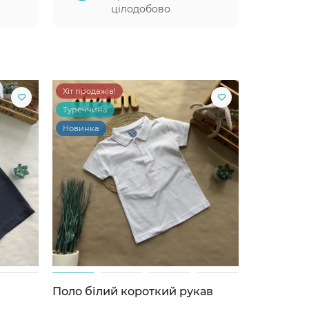
цілодобово
Хіт продажів!
Туреччина
Новинка
Поло білий короткий рукав