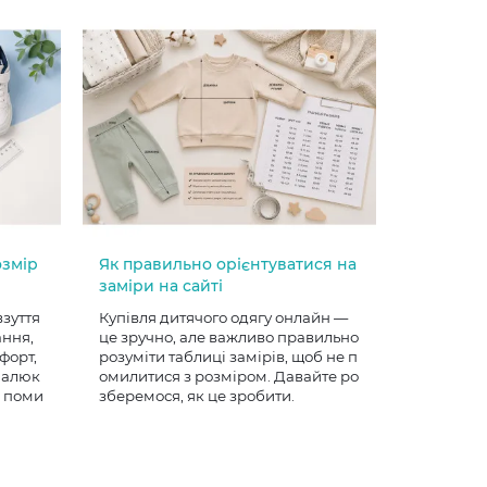
озмір
Як правильно орієнтуватися на
заміри на сайті
взуття
Купівля дитячого одягу онлайн —
ання,
це зручно, але важливо правильно
форт,
розуміти таблиці замірів, щоб не п
 малюк
омилитися з розміром. Давайте ро
е поми
зберемося, як це зробити.