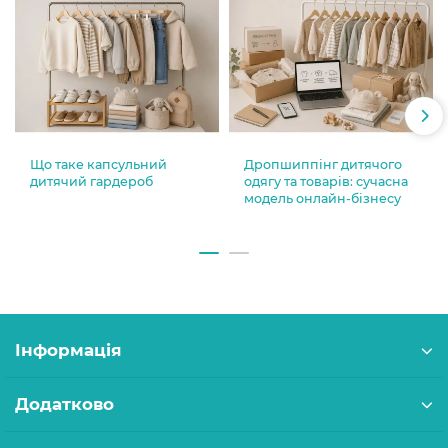
Що таке капсульний
Дропшиппінг дитячого
дитячий гардероб
одягу та товарів: сучасна
модель онлайн-бізнесу
Інформація
Додатково