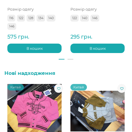
Розмір одягу
Розмір одягу
116
122
128
134
140
122
140
146
146
575 грн.
295 грн.
В кошик
В кошик
Нові надходження
Китай
Китай