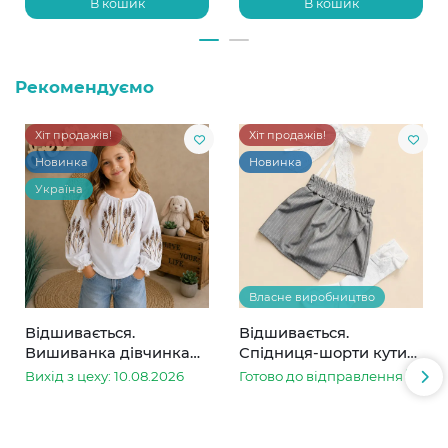
В кошик
В кошик
Рекомендуємо
Хіт продажів!
Хіт продажів!
Новинка
Новинка
Україна
Власне виробництво
Відшивається.
Відшивається.
Вишиванка дівчинка
Спідниця-шорти кутик
колоски
сіра в смужку
Вихід з цеху: 10.08.2026
Готово до відправлення