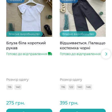
Новинка
Новинка
Власне виробництво
Власне виробництво
Блуза біла короткий
Відшивається. Палаццо
рукав
костюмка чорні
Готово до відправлення
Готово до відправлення
Розмір одягу
Розмір одягу
116
140
116
122
140
146
275 грн.
395 грн.