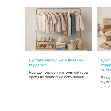
Що таке капсульний дитячий
Дроп
гардероб
товар
онла
Навіщо потрібен капсульний гард
ероб і як правильно його скласти
Як пр
му ди
ся по