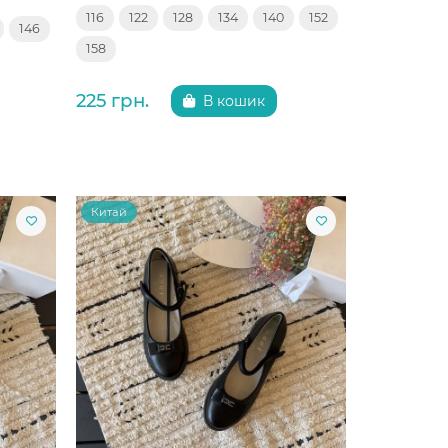
116
122
128
134
140
152
146
158
225 грн.
В кошик
Китай
Китай