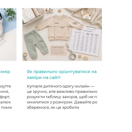
озмір
Як правильно орієнтуватися на
заміри на сайті
взуття
Купівля дитячого одягу онлайн —
ання,
це зручно, але важливо правильно
форт,
розуміти таблиці замірів, щоб не п
 малюк
омилитися з розміром. Давайте ро
е поми
зберемося, як це зробити.