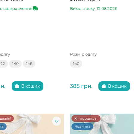
до відправлення
Вихід з цеху: 15.08.2026
одягу
Розмір одягу
122
140
146
140
н.
385 грн.
В кошик
В кошик
одажів!
Хіт продажів!
ка
Новинка