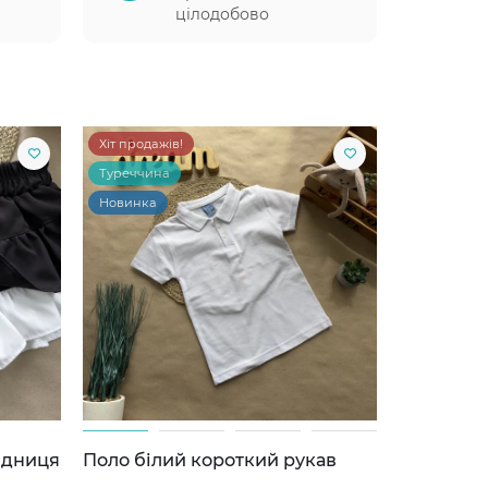
цілодобово
Хіт продажів!
Туреччина
Новинка
ідниця
Поло білий короткий рукав