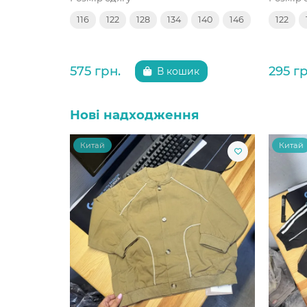
116
122
128
134
140
146
122
575 грн.
295 гр
В кошик
Нові надходження
Китай
Китай