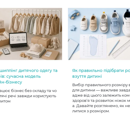
шиппінг дитячого одягу та
Як правильно підібрати р
ів: сучасна модель
взуття дитині
йн-бізнесу
Вибір правильного розміру 
для дитини — важливе завд
ацює бізнес без складу та чо
адже від цього залежить ком
тячі речі завжди користують
здоров’я та розвиток ніжок
питом
а. Давайте розглянемо, як н
литися з розміром.