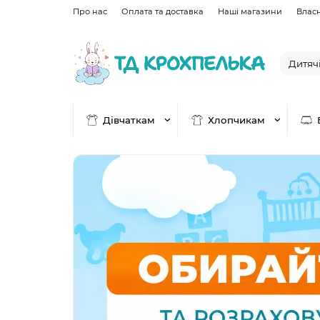
Про нас
Оплата та доставка
Наші магазини
Влас
Дівчаткам
Хлопчикам