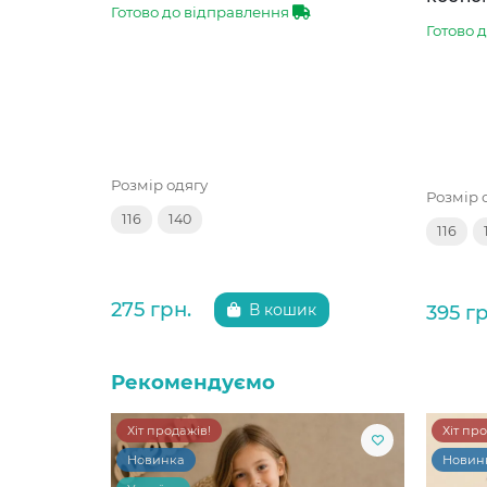
Готово до відправлення
Готово 
Розмір одягу
Розмір 
116
140
116
275 грн.
395 гр
В кошик
Рекомендуємо
Хіт продажів!
Хіт пр
Новинка
Новин