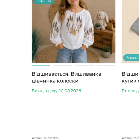
Україна
Власн
Відшивається. Вишиванка
Відши
дівчинка колоски
кутик 
Вихід з цеху: 10.08.2026
Готово 
Розмір одягу
Розмір 