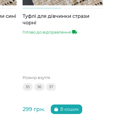
ми сині
Туфлі для дівчинки стрази
Туфлі для
чорні
Готово до 
Готово до відправлення
Розмір взут
Розмір взуття
32
33
35
36
37
299 грн.
299 грн.
В кошик