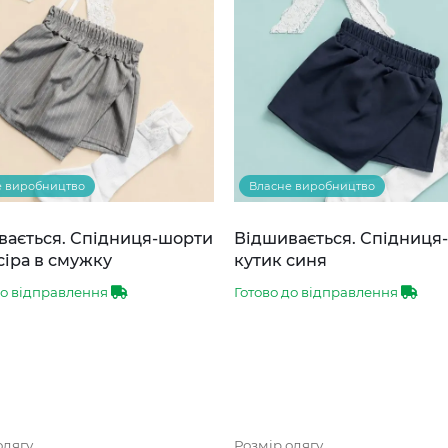
е виробництво
Власне виробництво
вається. Спідниця-шорти
Відшивається. Спідниця
сіра в смужку
кутик синя
до відправлення
Готово до відправлення
одягу
Розмір одягу