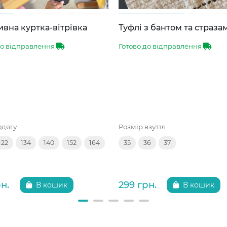
вна куртка-вітрівка
Туфлі з бантом та страза
до відправлення
Готово до відправлення
одягу
Розмір взуття
122
134
140
152
164
35
36
37
н.
299 грн.
В кошик
В кошик