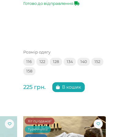
Готово до відправлення
Розмір одягу
116
122
128
134
140
152
158
225 грн.
В кошик
Хіт продажів!
Туреччина