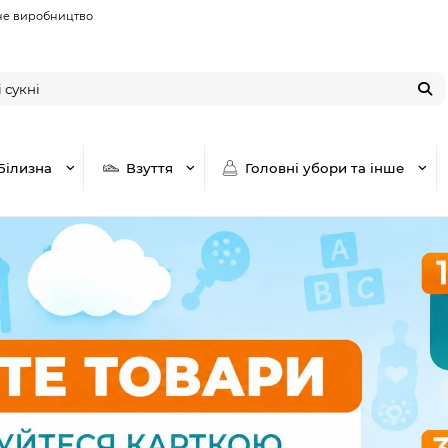
не виробництво
Білизна
Взуття
Головні убори та інше