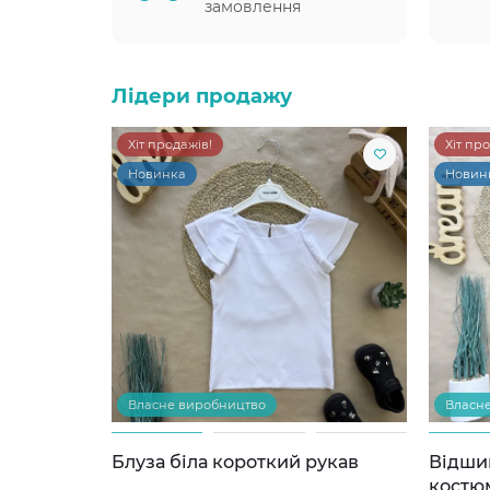
замовлення
Лідери продажу
Хіт продажів!
Хіт пр
Новинка
Новин
Власне виробництво
Власн
Блуза біла короткий рукав
Відши
костю