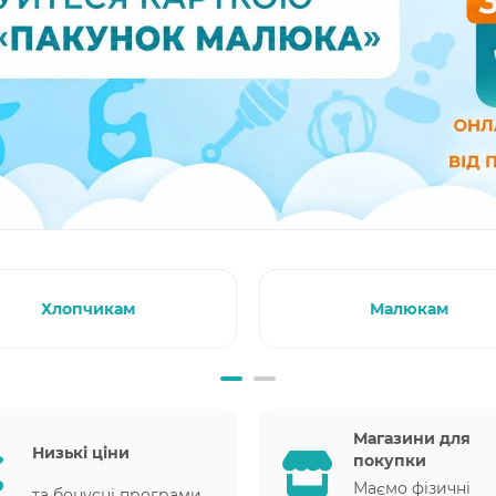
Хлопчикам
Малюкам
Магазини для
Низькі ціни
покупки
Маємо фізичні
та бонусні програми