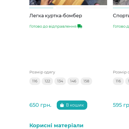
Легка куртка-бомбер
Спорти
Готово до відправлення
Готово 
Розмір одягу
Розмір 
116
122
134
146
158
116
650 грн.
595 гр
В кошик
Корисні матеріали