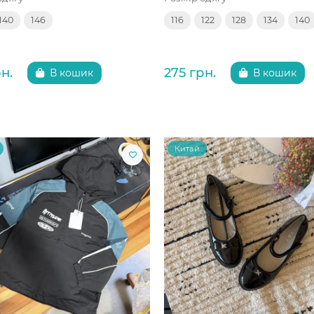
140
146
116
122
128
134
140
н.
275 грн.
В кошик
В кошик
Китай