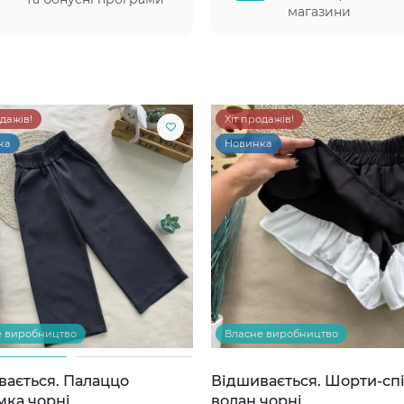
магазини
одажів!
Хіт продажів!
ка
Новинка
е виробництво
Власне виробництво
вається. Палаццо
Відшивається. Шорти-сп
мка чорні
волан чорні