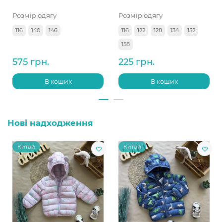
Розмір одягу
Розмір одягу
116
140
146
116
122
128
134
152
158
575 грн.
225 грн.
В кошик
В кошик
Нові надходження
Китай
Китай