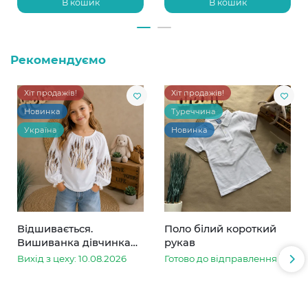
В кошик
В кошик
Рекомендуємо
Хіт продажів!
Хіт продажів!
Новинка
Туреччина
Україна
Новинка
Відшивається.
Поло білий короткий
Вишиванка дівчинка
рукав
колоски
Вихід з цеху: 10.08.2026
Готово до відправлення