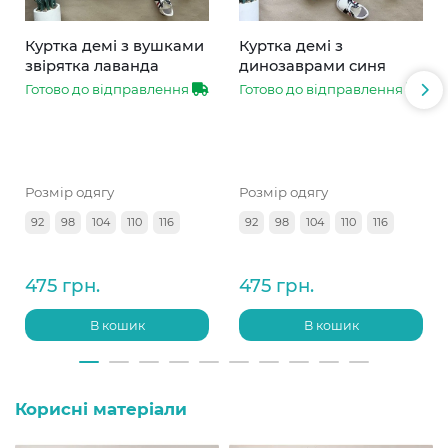
Куртка демі з вушками
Куртка демі з
звірятка лаванда
динозаврами синя
Готово до відправлення
Готово до відправлення
Розмір одягу
Розмір одягу
92
98
104
110
116
92
98
104
110
116
475 грн.
475 грн.
В кошик
В кошик
Корисні матеріали