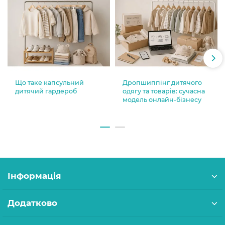
Що таке капсульний
Дропшиппінг дитячого
дитячий гардероб
одягу та товарів: сучасна
модель онлайн-бізнесу
Інформація
Додатково