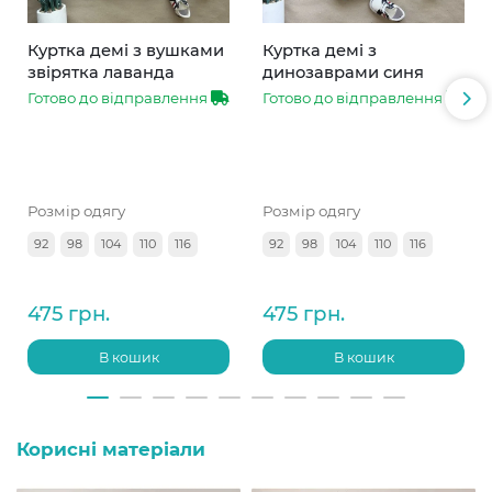
Куртка демі з вушками
Куртка демі з
звірятка лаванда
динозаврами синя
Готово до відправлення
Готово до відправлення
Розмір одягу
Розмір одягу
92
98
104
110
116
92
98
104
110
116
475 грн.
475 грн.
В кошик
В кошик
Корисні матеріали