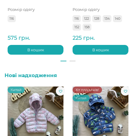
Розмір одягу
Розмір одягу
116
116
122
128
134
140
152
158
575 грн.
225 грн.
В кошик
В кошик
Нові надходження
Китай
Хіт продажів!
Китай