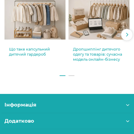
Що таке капсульний
Дропшиппінг дитячого
дитячий гардероб
одягу та товарів: сучасна
модель онлайн-бізнесу
Інформація
Додатково