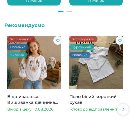
В кошик
В кошик
Рекомендуємо
Хіт продажів!
Хіт продажів!
Новинка
Туреччина
Україна
Новинка
Відшивається.
Поло білий короткий
Вишиванка дівчинка
рукав
колоски
Вихід з цеху: 10.08.2026
Готово до відправлення