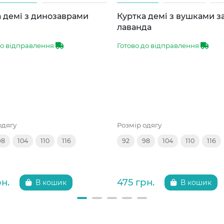
 демі з динозаврами
Куртка демі з вушками 
лаванда
до відправлення
Готово до відправлення
одягу
Розмір одягу
98
104
110
116
92
98
104
110
116
рн.
475 грн.
В кошик
В кошик