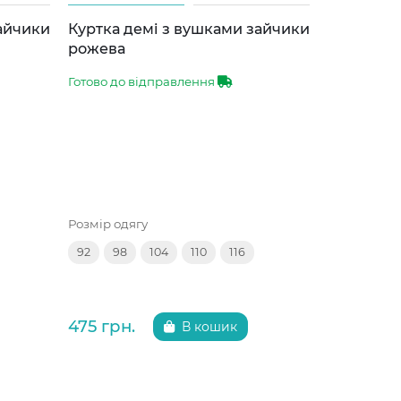
зайчики
Куртка демі з вушками зайчики
Куртка д
рожева
сіра
Готово до відправлення
Готово до 
Розмір одягу
Розмір одяг
92
98
104
110
116
92
98
475 грн.
475 грн.
В кошик