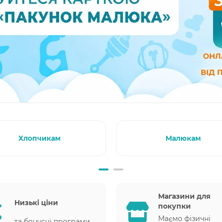
Хлопчикам
Малюкам
Магазини для
Низькі ціни
покупки
Маємо фізичні
та бонусні програми