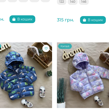
122
140
146
н.
315 грн.
В кошик
В кошик
Китай