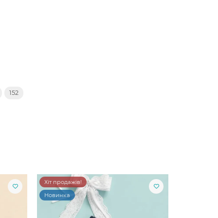
152
Хіт продажів!
Новинка