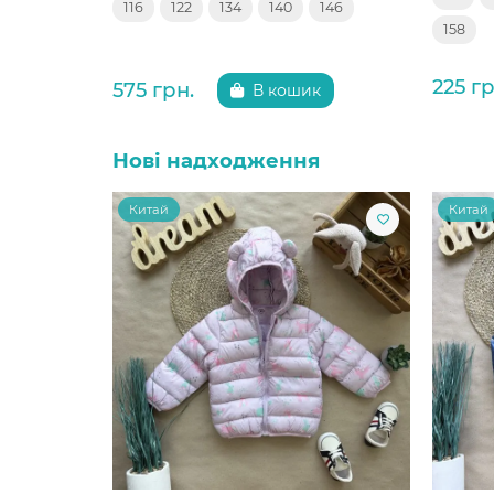
116
122
134
140
146
158
225 гр
575 грн.
В кошик
Нові надходження
Китай
Китай