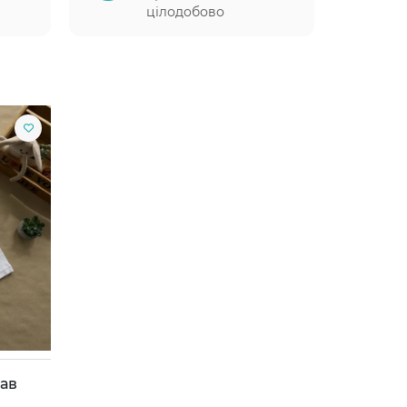
цілодобово
кав