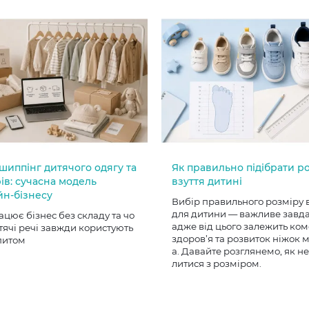
шиппінг дитячого одягу та
Як правильно підібрати р
ів: сучасна модель
взуття дитині
йн-бізнесу
Вибір правильного розміру 
для дитини — важливе завд
ацює бізнес без складу та чо
адже від цього залежить ком
тячі речі завжди користують
здоров’я та розвиток ніжок
питом
а. Давайте розглянемо, як н
литися з розміром.