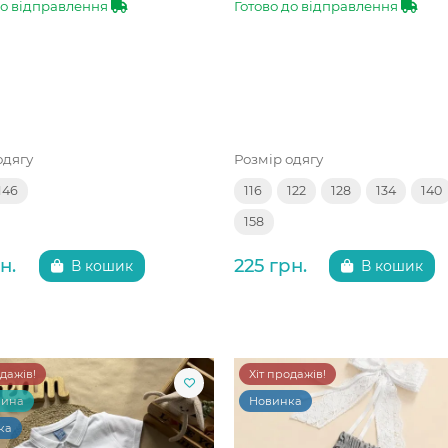
до відправлення
Готово до відправлення
одягу
Розмір одягу
146
116
122
128
134
140
158
н.
225 грн.
В кошик
В кошик
одажів!
Хіт продажів!
чина
Новинка
ка