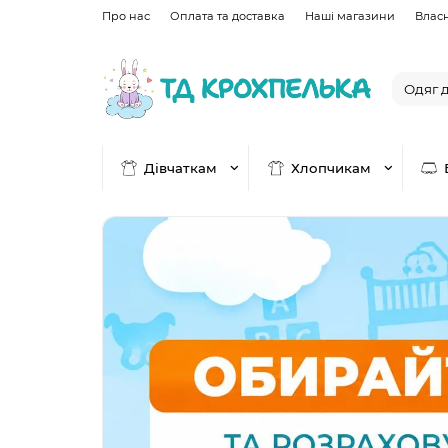
Про нас
Оплата та доставка
Наші магазини
Влас
Дівчаткам
Хлопчикам