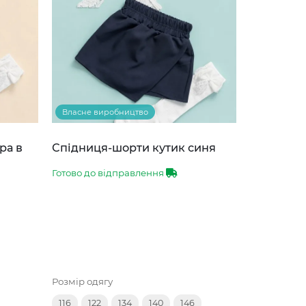
Власне виробництво
ра в
Спідниця-шорти кутик синя
Готово до відправлення
Розмір одягу
116
122
134
140
146