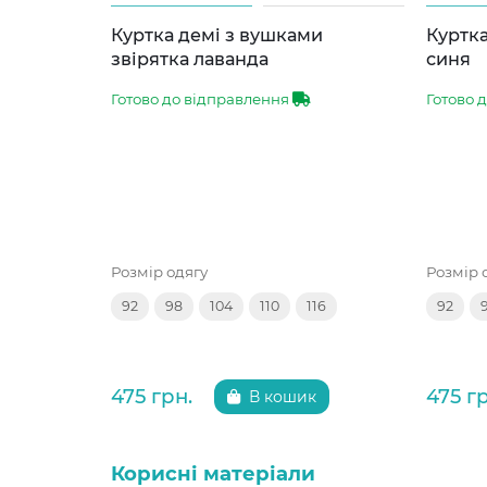
Куртка демі з вушками
Куртка
звірятка лаванда
синя
Готово до відправлення
Готово 
Розмір одягу
Розмір 
92
98
104
110
116
92
475 грн.
475 г
В кошик
Корисні матеріали