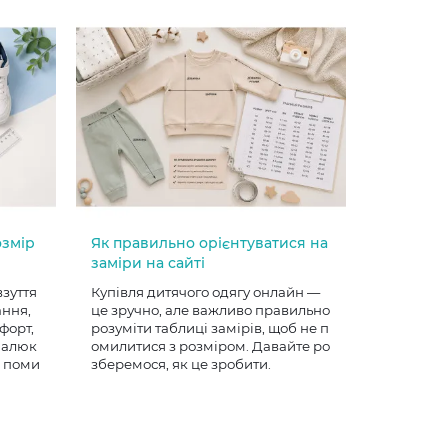
озмір
Як правильно орієнтуватися на
заміри на сайті
взуття
Купівля дитячого одягу онлайн —
ання,
це зручно, але важливо правильно
форт,
розуміти таблиці замірів, щоб не п
 малюк
омилитися з розміром. Давайте ро
е поми
зберемося, як це зробити.