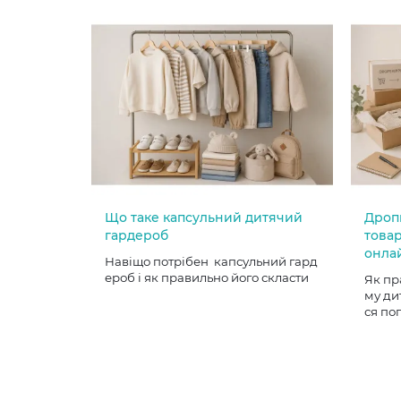
Що таке капсульний дитячий
Дроп
гардероб
товар
онла
Навіщо потрібен капсульний гард
ероб і як правильно його скласти
Як пр
му ди
ся по