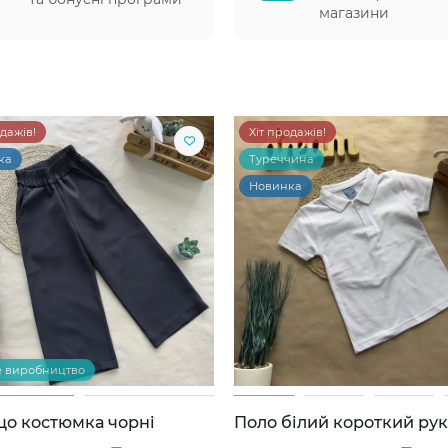
магазини
одажів!
Хіт продажів!
ка
Туреччина
Новинка
е виробництво
цо костюмка чорні
Поло білий короткий ру