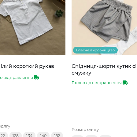
Власне виробництво
ілий короткий рукав
Спідниця-шорти кутик сі
смужку
до відправлення
Готово до відправлення
одягу
Розмір одягу
122
128
134
140
152