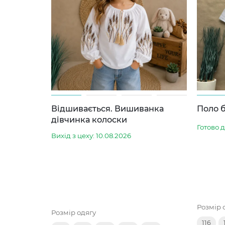
Відшивається. Вишиванка
Поло б
дівчинка колоски
Готово 
Вихід з цеху: 10.08.2026
Розмір 
Розмір одягу
116