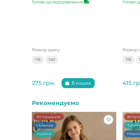
Готово до відправлення
Готово 
Розмір одягу
Розмір 
116
140
116
275 грн.
415 гр
В кошик
Рекомендуємо
Хіт продажів!
Хіт пр
Новинка
Туреч
Україна
Новин