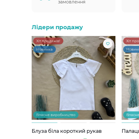
замовлення
Лідери продажу
Хіт продажів!
Хіт пр
Новинка
Новин
Власне виробництво
Власн
Блуза біла короткий рукав
Палац