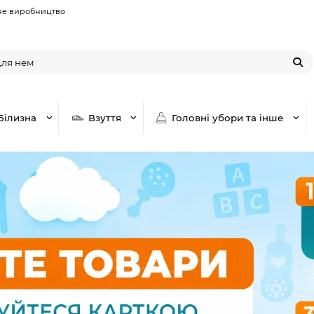
не виробництво
Білизна
Взуття
Головні убори та інше