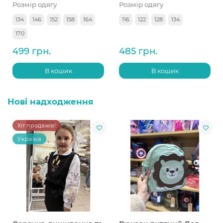
Розмір одягу
Розмір одягу
134
146
152
158
164
116
122
128
134
170
499 грн.
485 грн.
В кошик
В кошик
Нові надходження
Хіт продажів!
Україна