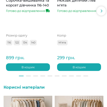
Сорочка-вишиванка та
Рюкзак дитячий Лев
корсет дівчинка 116-140
м'ята
Готово до відправлення
Готово до відправлення
Розмір одягу
Колір
116
122
134
140
М'ята
899 грн.
299 грн.
В кошик
В кошик
Корисні матеріали