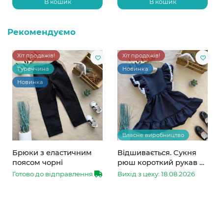
В кошик
В кошик
Рекомендуємо
Хіт продажів!
Хіт продажів!
Туреччина
Новинка
Новинка
Власне виробництво
Брюки з еластичним
Відшивається. Сукня
поясом чорні
рюш короткий рукав з
мереживом синя
Готово до відправлення
Вихід з цеху: 18.08.2026