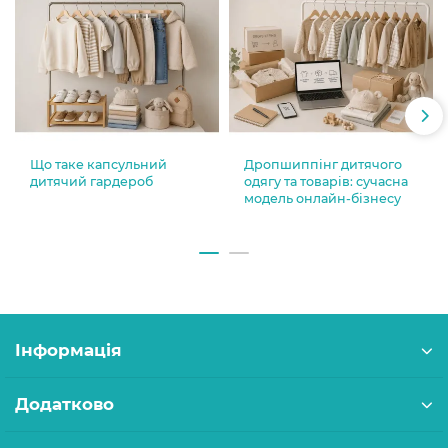
Що таке капсульний
Дропшиппінг дитячого
дитячий гардероб
одягу та товарів: сучасна
модель онлайн-бізнесу
Інформація
Додатково