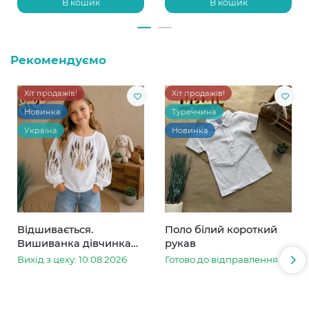
В кошик
В кошик
Рекомендуємо
Хіт продажів!
Хіт продажів!
Новинка
Туреччина
Україна
Новинка
Відшивається.
Поло білий короткий
Вишиванка дівчинка
рукав
колоски
Вихід з цеху: 10.08.2026
Готово до відправлення