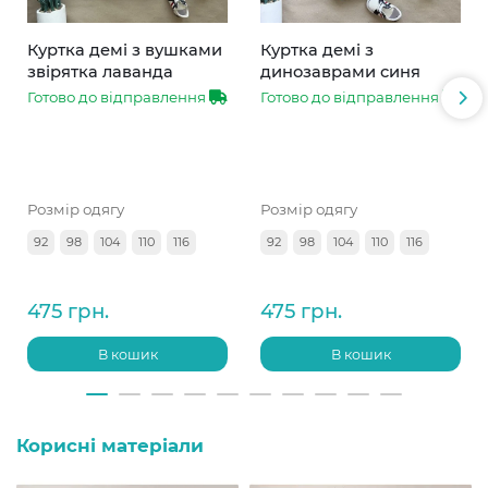
Куртка демі з вушками
Куртка демі з
звірятка лаванда
динозаврами синя
Готово до відправлення
Готово до відправлення
Розмір одягу
Розмір одягу
92
98
104
110
116
92
98
104
110
116
475 грн.
475 грн.
В кошик
В кошик
Корисні матеріали