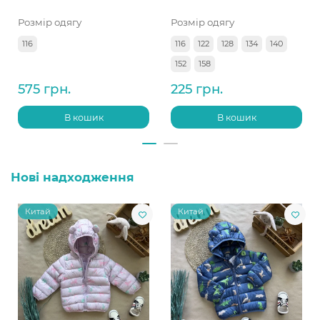
Розмір одягу
Розмір одягу
116
116
122
128
134
140
152
158
575 грн.
225 грн.
В кошик
В кошик
Нові надходження
Китай
Китай