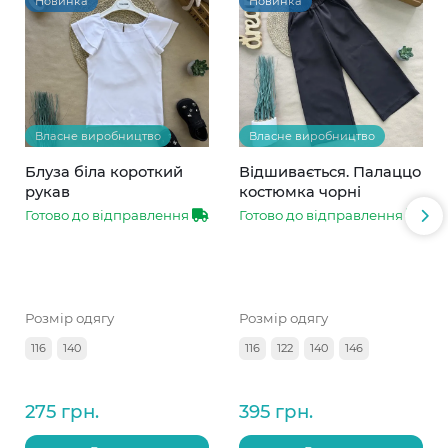
Новинка
Новинка
Власне виробництво
Власне виробництво
Блуза біла короткий
Відшивається. Палаццо
рукав
костюмка чорні
Готово до відправлення
Готово до відправлення
Розмір одягу
Розмір одягу
116
140
116
122
140
146
275 грн.
395 грн.