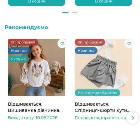
В кошик
В кошик
Рекомендуємо
Хіт продажів!
Хіт продажів!
Новинка
Новинка
Україна
Власне виробництво
Відшивається.
Відшивається.
Вишиванка дівчинка
Спідниця-шорти кутик
колоски
сіра в смужку
Вихід з цеху: 10.08.2026
Готово до відправлення