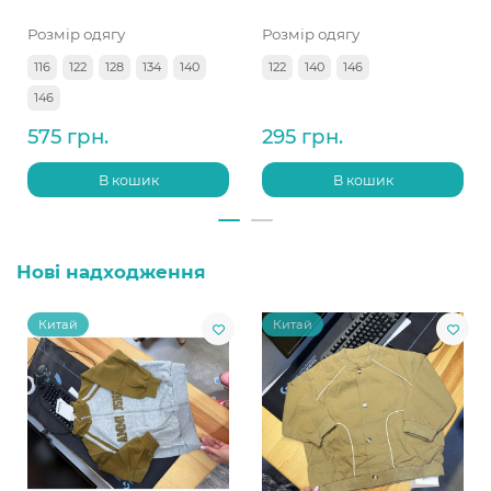
Розмір одягу
Розмір одягу
116
122
128
134
140
122
140
146
146
575 грн.
295 грн.
В кошик
В кошик
Нові надходження
Китай
Китай