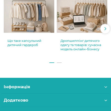
Що таке капсульний
Дропшиппінг дитячого
дитячий гардероб
одягу та товарів: сучасна
модель онлайн-бізнесу
Інформація
Додатково