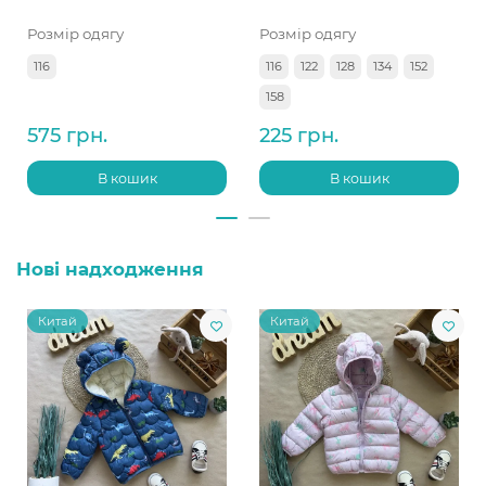
Розмір одягу
Розмір одягу
116
116
122
128
134
152
158
575 грн.
225 грн.
В кошик
В кошик
Нові надходження
Китай
Китай