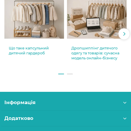
Що таке капсульний
Дропшиппінг дитячого
дитячий гардероб
одягу та товарів: сучасна
модель онлайн-бізнесу
Інформація
Додатково