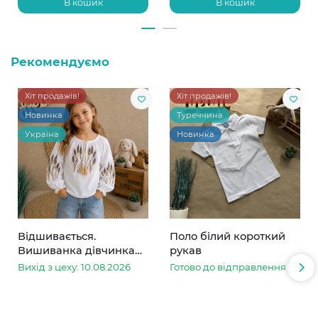
В кошик
В кошик
Рекомендуємо
Хіт продажів!
Хіт продажів!
Новинка
Туреччина
Україна
Новинка
Відшивається.
Поло білий короткий
Вишиванка дівчинка
рукав
колоски
Вихід з цеху: 10.08.2026
Готово до відправлення