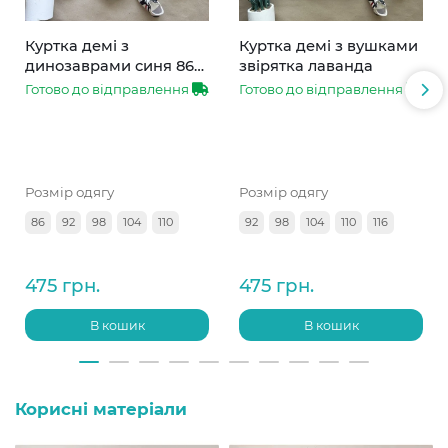
Куртка демі з
Куртка демі з вушками
динозаврами синя 86-
звірятка лаванда
110
Готово до відправлення
Готово до відправлення
Розмір одягу
Розмір одягу
86
92
98
104
110
92
98
104
110
116
475 грн.
475 грн.
В кошик
В кошик
Корисні матеріали