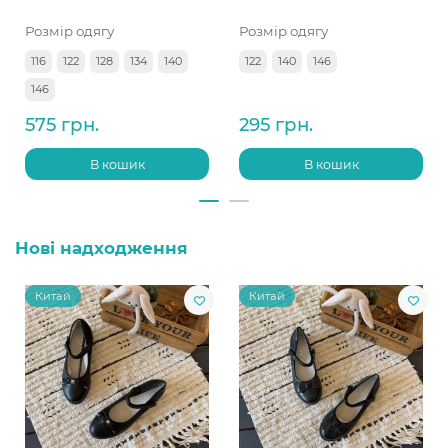
Розмір одягу
Розмір одягу
116
122
128
134
140
122
140
146
146
575 грн.
295 грн.
В кошик
В кошик
Нові надходження
Китай
Китай