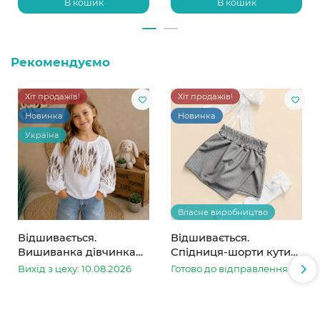
В кошик
В кошик
Рекомендуємо
Хіт продажів!
Хіт продажів!
Новинка
Новинка
Україна
Власне виробництво
Відшивається.
Відшивається.
Вишиванка дівчинка
Спідниця-шорти кутик
колоски
сіра в смужку
Вихід з цеху: 10.08.2026
Готово до відправлення