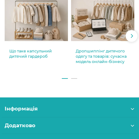
Що таке капсульний
Дропшиппінг дитячого
дитячий гардероб
одягу та товарів: сучасна
модель онлайн-бізнесу
Інформація
Додатково