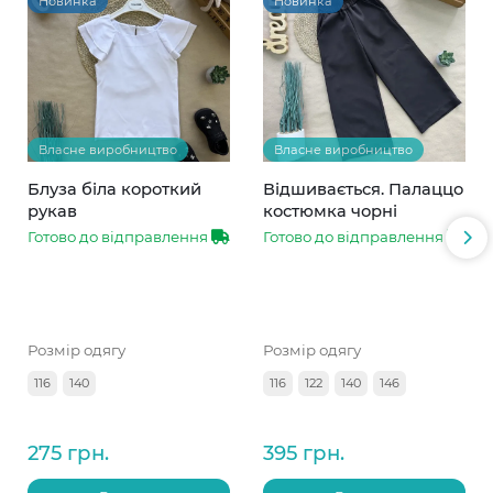
Новинка
Новинка
Власне виробництво
Власне виробництво
Блуза біла короткий
Відшивається. Палаццо
рукав
костюмка чорні
Готово до відправлення
Готово до відправлення
Розмір одягу
Розмір одягу
116
140
116
122
140
146
275 грн.
395 грн.