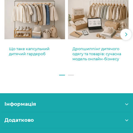
Що таке капсульний
Дропшиппінг дитячого
дитячий гардероб
одягу та товарів: сучасна
модель онлайн-бізнесу
Інформація
Додатково