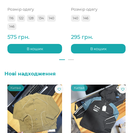
Розмір одягу
Розмір одягу
116
122
128
134
140
140
146
146
575 грн.
295 грн.
В кошик
В кошик
Нові надходження
Китай
Китай