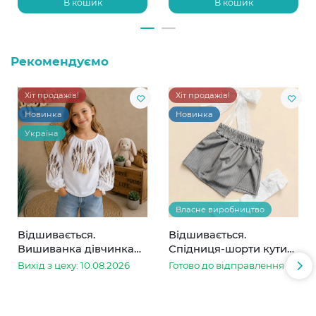
В кошик
В кошик
Рекомендуємо
Хіт продажів!
Хіт продажів!
Новинка
Новинка
Україна
Власне виробництво
Відшивається.
Відшивається.
Вишиванка дівчинка
Спідниця-шорти кутик
колоски
сіра в смужку
Вихід з цеху: 10.08.2026
Готово до відправлення