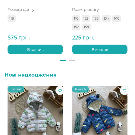
Розмір одягу
Розмір одягу
116
116
122
128
134
140
152
158
575 грн.
225 грн.
В кошик
В кошик
Нові надходження
Китай
Китай