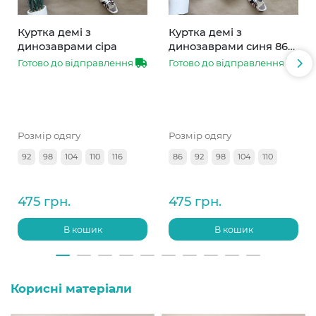
Куртка демі з
Куртка демі з
динозаврами сіра
динозаврами синя 86-
110
Готово до відправлення
Готово до відправлення
Розмір одягу
Розмір одягу
92
98
104
110
116
86
92
98
104
110
475 грн.
475 грн.
В кошик
В кошик
Корисні матеріали