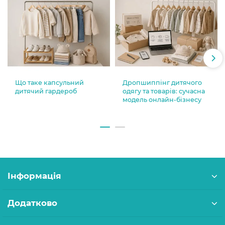
Що таке капсульний
Дропшиппінг дитячого
дитячий гардероб
одягу та товарів: сучасна
модель онлайн-бізнесу
Інформація
Додатково