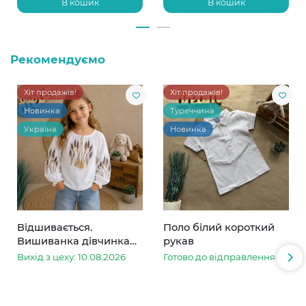
В кошик
В кошик
Рекомендуємо
Хіт продажів!
Хіт продажів!
Новинка
Туреччина
Україна
Новинка
Відшивається.
Поло білий короткий
Вишиванка дівчинка
рукав
колоски
Вихід з цеху: 10.08.2026
Готово до відправлення