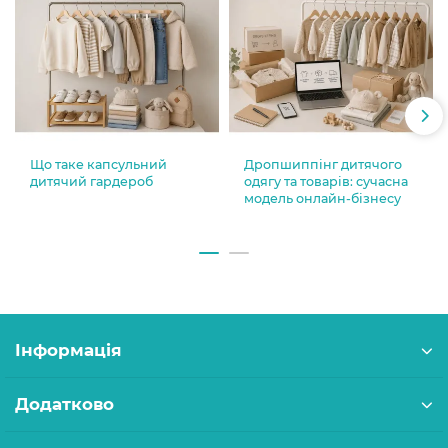
Що таке капсульний
Дропшиппінг дитячого
дитячий гардероб
одягу та товарів: сучасна
модель онлайн-бізнесу
Інформація
Додатково