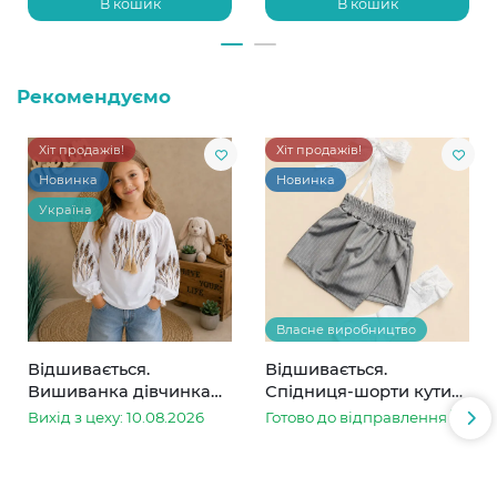
В кошик
В кошик
Рекомендуємо
Хіт продажів!
Хіт продажів!
Новинка
Новинка
Україна
Власне виробництво
Відшивається.
Відшивається.
Вишиванка дівчинка
Спідниця-шорти кутик
колоски
сіра в смужку
Вихід з цеху: 10.08.2026
Готово до відправлення