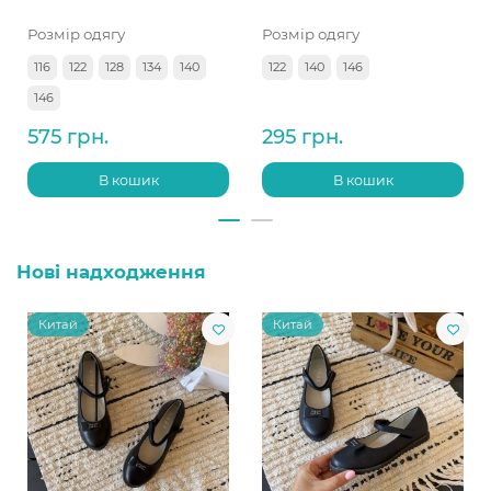
Розмір одягу
Розмір одягу
116
122
128
134
140
122
140
146
146
575 грн.
295 грн.
В кошик
В кошик
Нові надходження
Китай
Китай