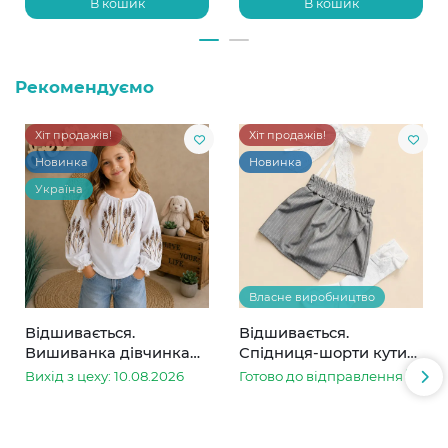
В кошик
В кошик
Рекомендуємо
Хіт продажів!
Хіт продажів!
Новинка
Новинка
Україна
Власне виробництво
Відшивається.
Відшивається.
Вишиванка дівчинка
Спідниця-шорти кутик
колоски
сіра в смужку
Вихід з цеху: 10.08.2026
Готово до відправлення