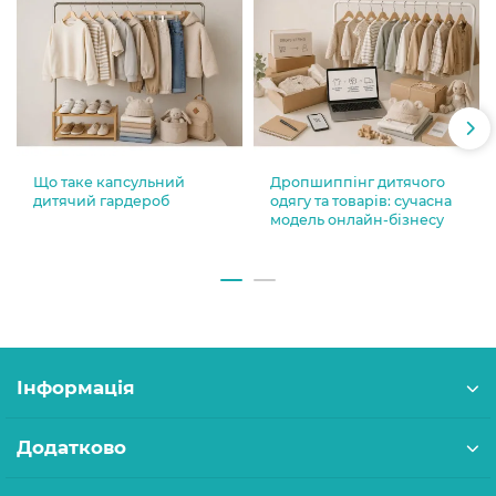
Що таке капсульний
Дропшиппінг дитячого
дитячий гардероб
одягу та товарів: сучасна
модель онлайн-бізнесу
Інформація
Додатково