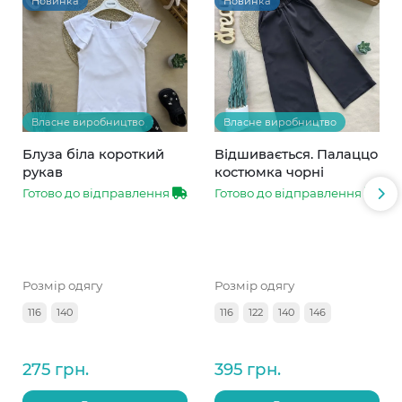
Новинка
Новинка
Власне виробництво
Власне виробництво
Блуза біла короткий
Відшивається. Палаццо
рукав
костюмка чорні
Готово до відправлення
Готово до відправлення
Розмір одягу
Розмір одягу
116
140
116
122
140
146
275 грн.
395 грн.