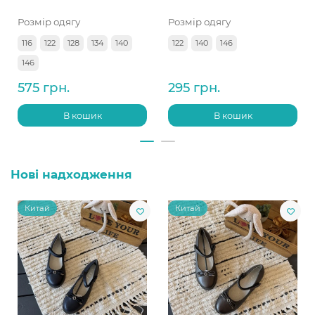
Розмір одягу
Розмір одягу
116
122
128
134
140
122
140
146
146
575 грн.
295 грн.
В кошик
В кошик
Нові надходження
Китай
Китай