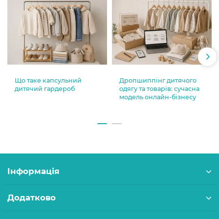
Що таке капсульний
Дропшиппінг дитячого
дитячий гардероб
одягу та товарів: сучасна
модель онлайн-бізнесу
Інформація
Додатково