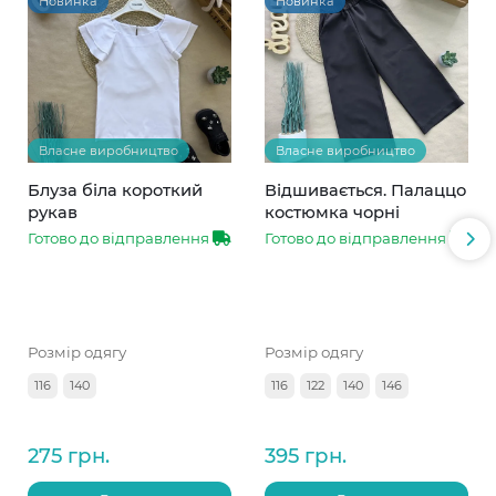
Новинка
Новинка
Власне виробництво
Власне виробництво
Блуза біла короткий
Відшивається. Палаццо
рукав
костюмка чорні
Готово до відправлення
Готово до відправлення
Розмір одягу
Розмір одягу
116
140
116
122
140
146
275 грн.
395 грн.