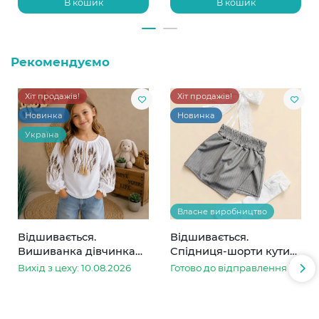
В кошик
В кошик
Рекомендуємо
Хіт продажів!
Хіт продажів!
Новинка
Новинка
Україна
Власне виробництво
Відшивається.
Відшивається.
Вишиванка дівчинка
Спідниця-шорти кутик
колоски
сіра в смужку
Вихід з цеху: 10.08.2026
Готово до відправлення