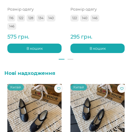
Розмір одягу
Розмір одягу
116
122
128
134
140
122
140
146
146
575 грн.
295 грн.
В кошик
В кошик
Нові надходження
Китай
Китай