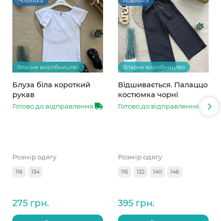
Новинка
Новинка
Власне виробництво
Власне виробництво
Блуза біла короткий
Відшивається. Палаццо
рукав
костюмка чорні
Готово до відправлення
Готово до відправлення
Розмір одягу
Розмір одягу
116
134
116
122
140
146
275 грн.
395 грн.