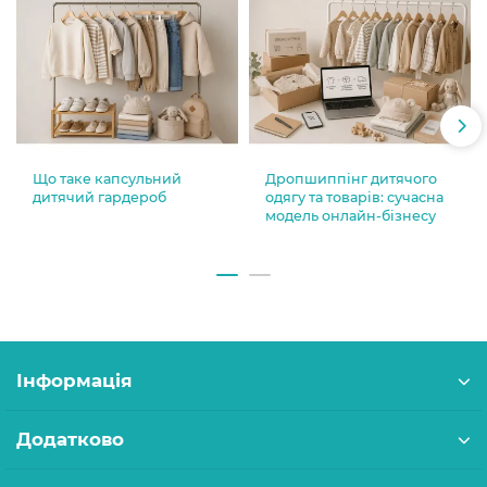
Що таке капсульний
Дропшиппінг дитячого
дитячий гардероб
одягу та товарів: сучасна
модель онлайн-бізнесу
Інформація
Додатково