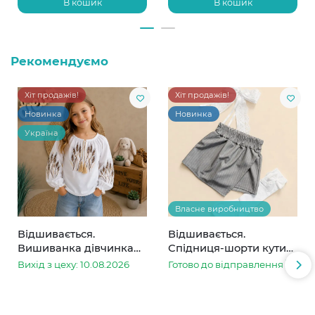
В кошик
В кошик
Рекомендуємо
Хіт продажів!
Хіт продажів!
Новинка
Новинка
Україна
Власне виробництво
Відшивається.
Відшивається.
Вишиванка дівчинка
Спідниця-шорти кутик
колоски
сіра в смужку
Вихід з цеху: 10.08.2026
Готово до відправлення