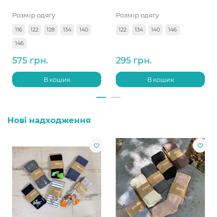
Розмір одягу
Розмір одягу
116
122
128
134
140
122
134
140
146
146
575 грн.
295 грн.
В кошик
В кошик
Нові надходження