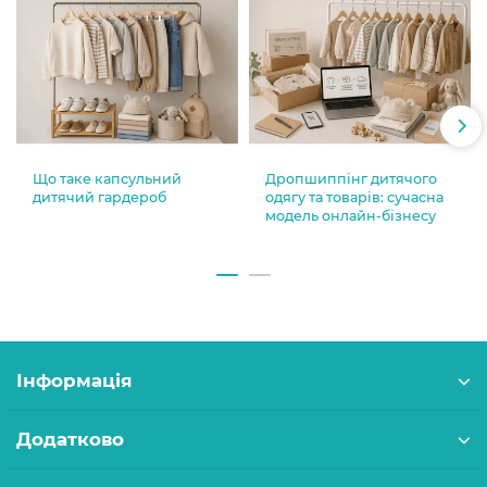
Що таке капсульний
Дропшиппінг дитячого
дитячий гардероб
одягу та товарів: сучасна
модель онлайн-бізнесу
Інформація
Додатково