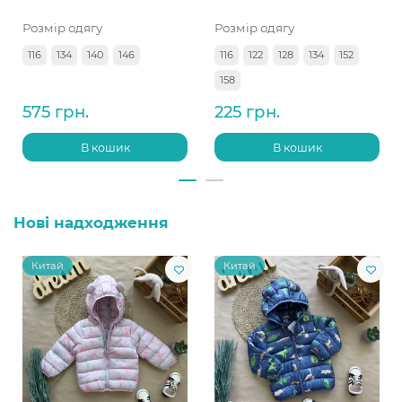
Розмір одягу
Розмір одягу
116
134
140
146
116
122
128
134
152
158
575 грн.
225 грн.
В кошик
В кошик
Нові надходження
Китай
Китай