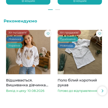
В кошик
В кошик
Рекомендуємо
Хіт продажів!
Хіт продажів!
Новинка
Туреччина
Україна
Новинка
Відшивається.
Поло білий короткий
Вишиванка дівчинка
рукав
колоски
Вихід з цеху: 10.08.2026
Готово до відправлення