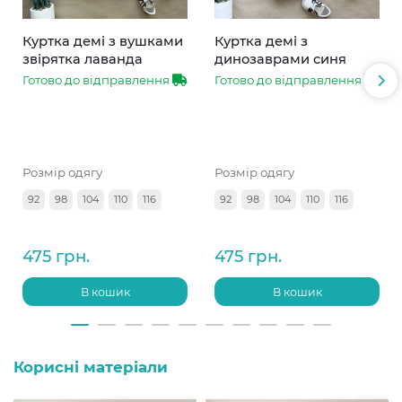
Куртка демі з вушками
Куртка демі з
звірятка лаванда
динозаврами синя
Готово до відправлення
Готово до відправлення
Розмір одягу
Розмір одягу
92
98
104
110
116
92
98
104
110
116
475 грн.
475 грн.
В кошик
В кошик
Корисні матеріали