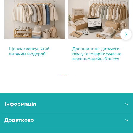
Що таке капсульний
Дропшиппінг дитячого
дитячий гардероб
одягу та товарів: сучасна
модель онлайн-бізнесу
Інформація
Додатково