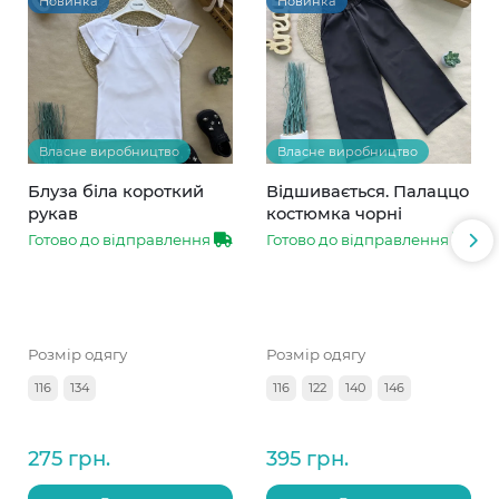
Новинка
Новинка
Власне виробництво
Власне виробництво
Блуза біла короткий
Відшивається. Палаццо
рукав
костюмка чорні
Готово до відправлення
Готово до відправлення
Розмір одягу
Розмір одягу
116
134
116
122
140
146
275 грн.
395 грн.