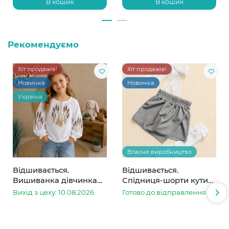
В кошик
В кошик
Рекомендуємо
Хіт продажів!
Хіт продажів!
Новинка
Новинка
Україна
Власне виробництво
Відшивається.
Відшивається.
Вишиванка дівчинка
Спідниця-шорти кутик
колоски
сіра в смужку
Вихід з цеху: 10.08.2026
Готово до відправлення