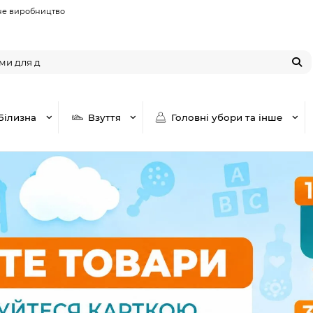
не виробництво
Білизна
Взуття
Головні убори та інше