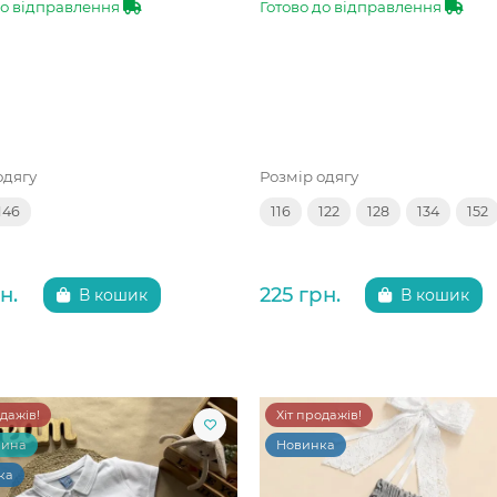
до відправлення
Готово до відправлення
одягу
Розмір одягу
146
116
122
128
134
152
н.
225 грн.
В кошик
В кошик
одажів!
Хіт продажів!
чина
Новинка
ка