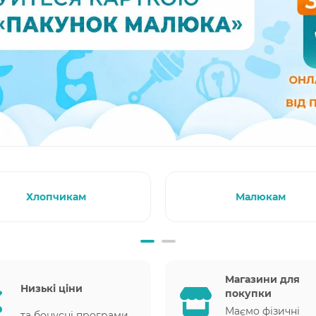
Хлопчикам
Малюкам
Магазини для
Низькі ціни
покупки
Маємо фізичні
та бонусні програми