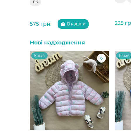
116
225 гр
575 грн.
В кошик
Нові надходження
Китай
Китай