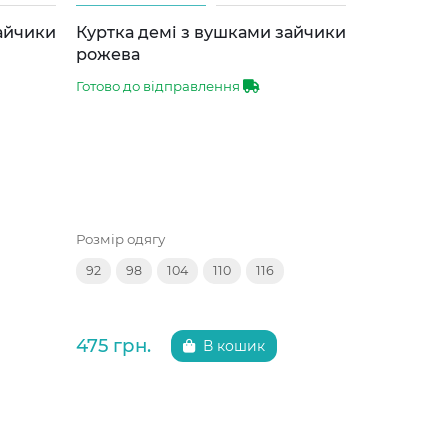
зайчики
Куртка демі з вушками зайчики
Куртка д
рожева
сіра
Готово до відправлення
Готово до 
Розмір одягу
Розмір одяг
92
98
104
110
116
92
98
475 грн.
475 грн.
В кошик