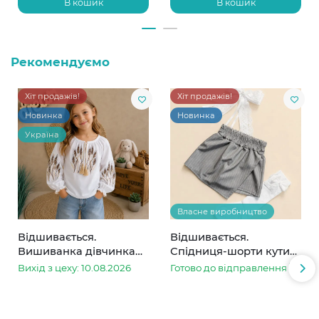
В кошик
В кошик
Рекомендуємо
Хіт продажів!
Хіт продажів!
Новинка
Новинка
Україна
Власне виробництво
Відшивається.
Відшивається.
Вишиванка дівчинка
Спідниця-шорти кутик
колоски
сіра в смужку
Вихід з цеху: 10.08.2026
Готово до відправлення