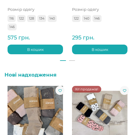
Розмір одягу
Розмір одягу
116
122
128
134
140
122
140
146
146
575 грн.
295 грн.
В кошик
В кошик
Нові надходження
Хіт продажів!