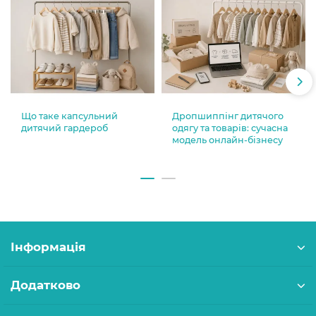
Що таке капсульний
Дропшиппінг дитячого
дитячий гардероб
одягу та товарів: сучасна
модель онлайн-бізнесу
Інформація
Додатково