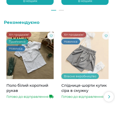
В кошик
В кошик
Рекомендуємо
Хіт продажів!
Хіт продажів!
Туреччина
Новинка
Новинка
Власне виробництво
Поло білий короткий
Спідниця-шорти кутик
рукав
сіра в смужку
Готово до відправлення
Готово до відправлення