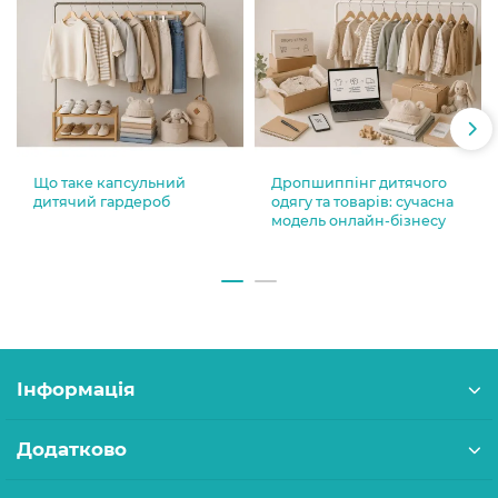
Що таке капсульний
Дропшиппінг дитячого
дитячий гардероб
одягу та товарів: сучасна
модель онлайн-бізнесу
Інформація
Додатково