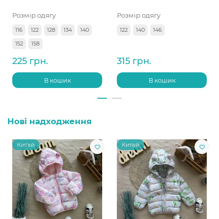
Розмір одягу
Розмір одягу
116
122
128
134
140
122
140
146
152
158
225 грн.
315 грн.
В кошик
В кошик
Нові надходження
Китай
Китай