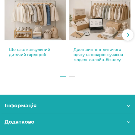
Що таке капсульний
Дропшиппінг дитячого
дитячий гардероб
одягу та товарів: сучасна
модель онлайн-бізнесу
Інформація
Додатково