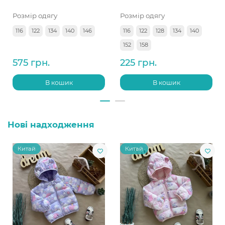
Розмір одягу
Розмір одягу
116
122
134
140
146
116
122
128
134
140
152
158
575 грн.
225 грн.
В кошик
В кошик
Нові надходження
Китай
Китай