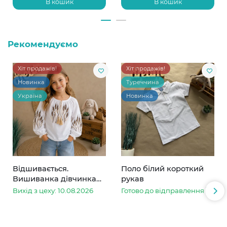
В кошик
В кошик
Рекомендуємо
Хіт продажів!
Хіт продажів!
Новинка
Туреччина
Україна
Новинка
Відшивається.
Поло білий короткий
Вишиванка дівчинка
рукав
колоски
Вихід з цеху: 10.08.2026
Готово до відправлення