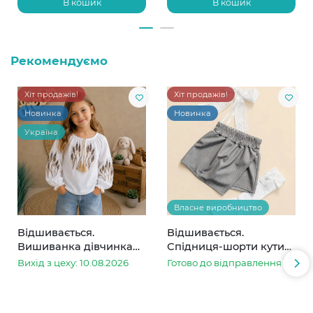
В кошик
В кошик
Рекомендуємо
Хіт продажів!
Хіт продажів!
Новинка
Новинка
Україна
Власне виробництво
Відшивається.
Відшивається.
Вишиванка дівчинка
Спідниця-шорти кутик
колоски
сіра в смужку
Вихід з цеху: 10.08.2026
Готово до відправлення