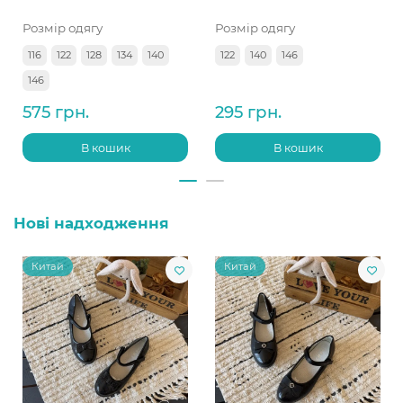
Розмір одягу
Розмір одягу
116
122
128
134
140
122
140
146
146
575 грн.
295 грн.
В кошик
В кошик
Нові надходження
Китай
Китай