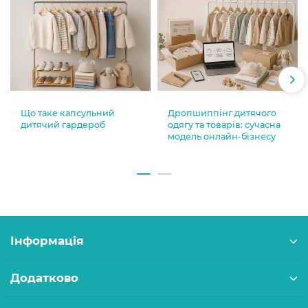
Що таке капсульний
Дропшиппінг дитячого
дитячий гардероб
одягу та товарів: сучасна
модель онлайн-бізнесу
Інформація
Додатково