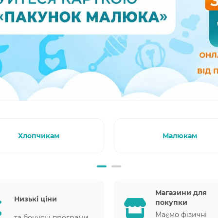
Хлопчикам
Малюкам
Магазини для
Низькі ціни
покупки
Маємо фізичні
та бонусні програми