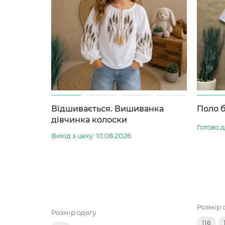
Відшивається. Вишиванка
Поло б
дівчинка колоски
Готово 
Вихід з цеху: 10.08.2026
Розмір 
Розмір одягу
116