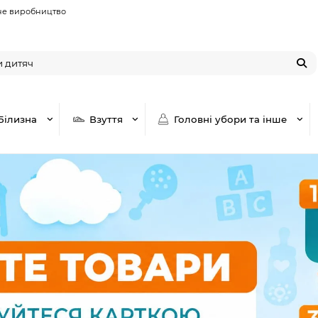
не виробництво
Білизна
Взуття
Головні убори та інше