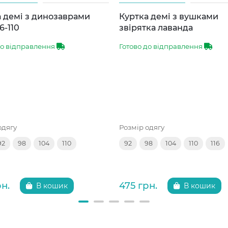
 демі з динозаврами
Куртка демі з вушками
6-110
звірятка лаванда
до відправлення
Готово до відправлення
одягу
Розмір одягу
92
98
104
110
92
98
104
110
116
рн.
475 грн.
В кошик
В кошик