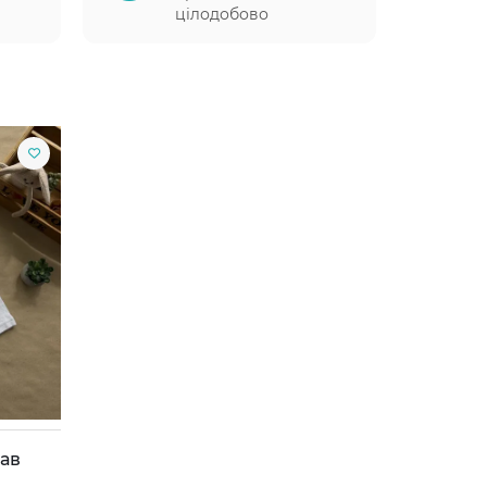
цілодобово
кав