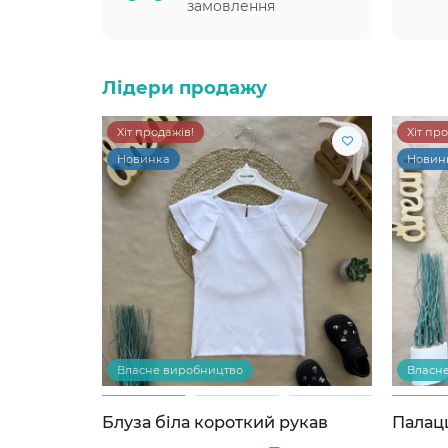
замовлення
Лідери продажу
Хіт продажів!
Хіт пр
Новинка
Новин
Власне виробництво
Власн
Блуза біла короткий рукав
Палац