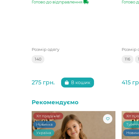
Готово до відправлення
Готово 
Розмір одягу
Розмір 
140
116
275 грн.
415 гр
В кошик
Рекомендуємо
Хіт продажів!
Хіт пр
Новинка
Туреч
Україна
Новин