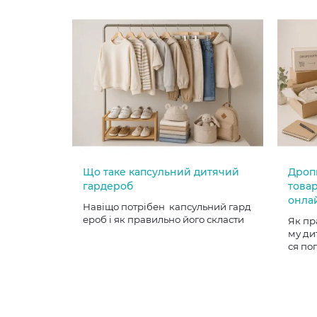
Що таке капсульний дитячий
Дроп
гардероб
товар
онла
Навіщо потрібен капсульний гард
ероб і як правильно його скласти
Як пр
му ди
ся по