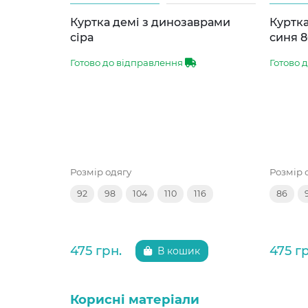
Куртка демі з динозаврами
Куртка
сіра
синя 8
Готово до відправлення
Готово 
Розмір одягу
Розмір 
92
98
104
110
116
86
475 грн.
475 г
В кошик
Корисні матеріали