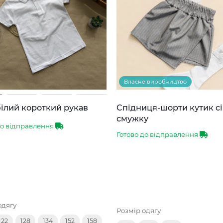
Власне виробництво
ілий короткий рукав
Спідниця-шорти кутик сі
смужку
до відправлення
Готово до відправлення
одягу
Розмір одягу
122
128
134
152
158