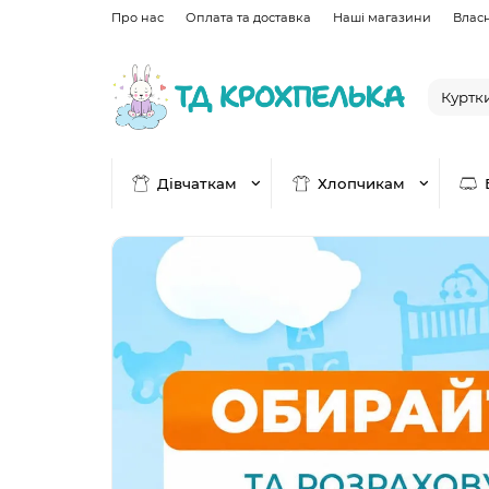
Про нас
Оплата та доставка
Наші магазини
Влас
Дівчаткам
Хлопчикам