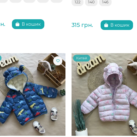
122
140
146
н.
315 грн.
В кошик
В кошик
Китай