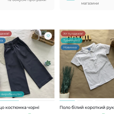
магазини
одажів!
Хіт продажів!
ка
Туреччина
Новинка
е виробництво
цо костюмка чорні
Поло білий короткий ру