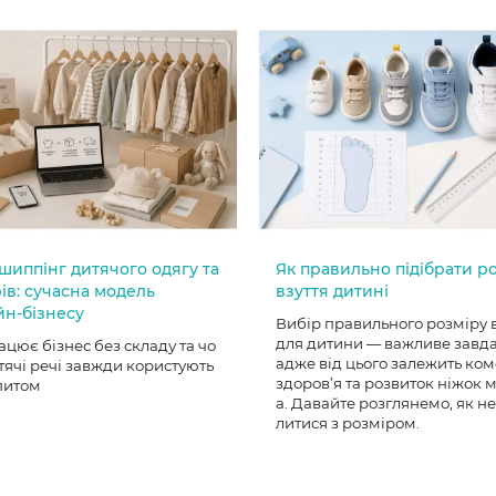
шиппінг дитячого одягу та
Як правильно підібрати р
ів: сучасна модель
взуття дитині
йн-бізнесу
Вибір правильного розміру 
для дитини — важливе завд
ацює бізнес без складу та чо
адже від цього залежить ком
тячі речі завжди користують
здоров’я та розвиток ніжок
питом
а. Давайте розглянемо, як н
литися з розміром.