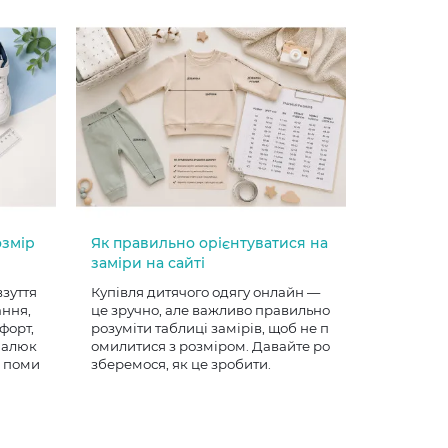
озмір
Як правильно орієнтуватися на
заміри на сайті
взуття
Купівля дитячого одягу онлайн —
ання,
це зручно, але важливо правильно
форт,
розуміти таблиці замірів, щоб не п
 малюк
омилитися з розміром. Давайте ро
е поми
зберемося, як це зробити.