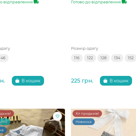
до відправлення
Готово до відправлення
одягу
Розмір одягу
146
116
122
128
134
152
н.
225 грн.
В кошик
В кошик
одажів!
Хіт продажів!
чина
Новинка
ка