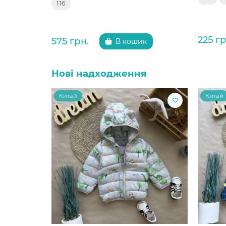
116
225 гр
575 грн.
В кошик
Нові надходження
Китай
Китай