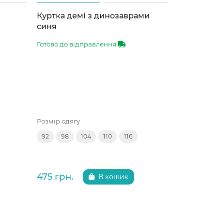
Куртка демі з динозаврами
Куртка д
синя
лаванда
Готово до відправлення
Готово до 
Розмір одягу
Розмір одяг
92
98
104
110
116
92
98
475 грн.
475 грн.
В кошик