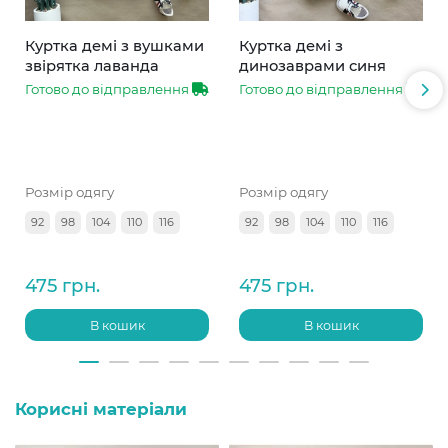
Куртка демі з вушками
Куртка демі з
звірятка лаванда
динозаврами синя
Готово до відправлення
Готово до відправлення
Розмір одягу
Розмір одягу
92
98
104
110
116
92
98
104
110
116
475 грн.
475 грн.
В кошик
В кошик
Корисні матеріали