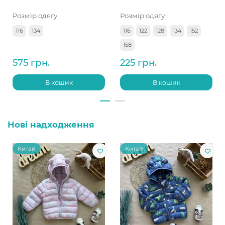
Розмір одягу
Розмір одягу
116
134
116
122
128
134
152
158
575 грн.
225 грн.
В кошик
В кошик
Нові надходження
Китай
Китай