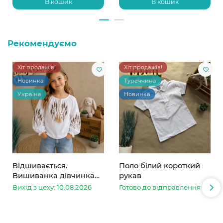
В кошик
В кошик
Рекомендуємо
Хіт продажів!
Хіт продажів!
Новинка
Туреччина
Україна
Новинка
Відшивається.
Поло білий короткий
Вишиванка дівчинка
рукав
колоски
Вихід з цеху: 10.08.2026
Готово до відправлення