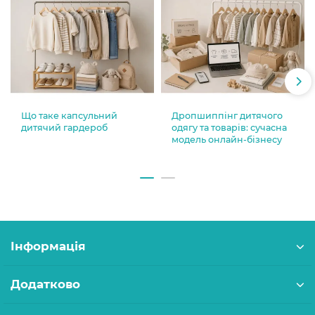
Що таке капсульний
Дропшиппінг дитячого
дитячий гардероб
одягу та товарів: сучасна
модель онлайн-бізнесу
Інформація
Додатково