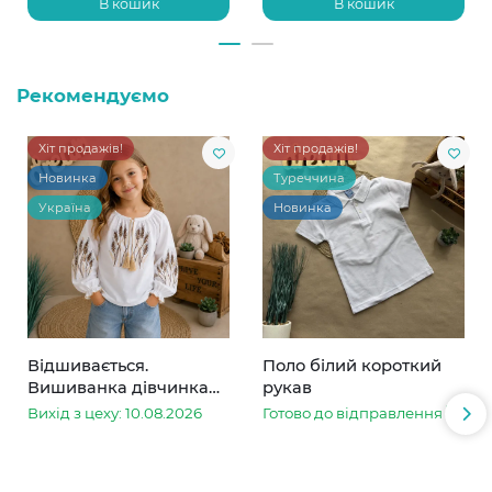
В кошик
В кошик
Рекомендуємо
Хіт продажів!
Хіт продажів!
Новинка
Туреччина
Україна
Новинка
Відшивається.
Поло білий короткий
Вишиванка дівчинка
рукав
колоски
Вихід з цеху: 10.08.2026
Готово до відправлення