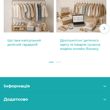
Що таке капсульний
Дропшиппінг дитячого
дитячий гардероб
одягу та товарів: сучасна
модель онлайн-бізнесу
Інформація
Додатково