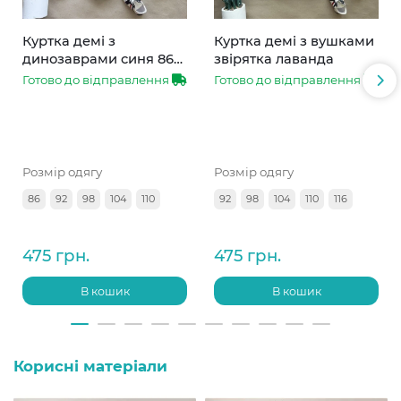
Куртка демі з
Куртка демі з вушками
динозаврами синя 86-
звірятка лаванда
110
Готово до відправлення
Готово до відправлення
Розмір одягу
Розмір одягу
86
92
98
104
110
92
98
104
110
116
475 грн.
475 грн.
В кошик
В кошик
Корисні матеріали