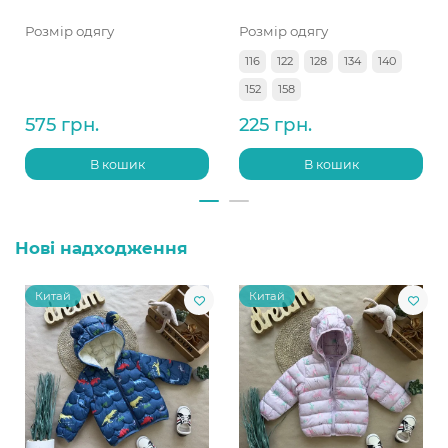
Розмір одягу
Розмір одягу
116
122
128
134
140
152
158
575 грн.
225 грн.
В кошик
В кошик
Нові надходження
Китай
Китай