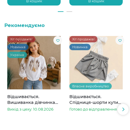
В кошик
В кошик
Рекомендуємо
Хіт продажів!
Хіт продажів!
Новинка
Новинка
Україна
Власне виробництво
Відшивається.
Відшивається.
Вишиванка дівчинка
Спідниця-шорти кутик
колоски
сіра в смужку
Вихід з цеху: 10.08.2026
Готово до відправлення