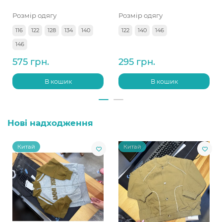
Розмір одягу
Розмір одягу
116
122
128
134
140
122
140
146
146
575 грн.
295 грн.
В кошик
В кошик
Нові надходження
Китай
Китай