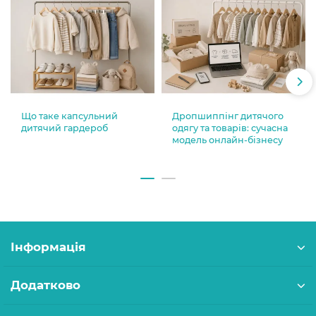
Що таке капсульний
Дропшиппінг дитячого
дитячий гардероб
одягу та товарів: сучасна
модель онлайн-бізнесу
Інформація
Додатково