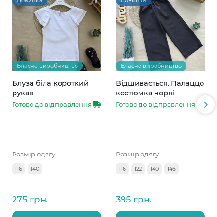
Новинка
Новинка
Власне виробництво
Власне виробництво
Блуза біла короткий
Відшивається. Палаццо
рукав
костюмка чорні
Готово до відправлення
Готово до відправлення
Розмір одягу
Розмір одягу
116
140
116
122
140
146
275 грн.
395 грн.