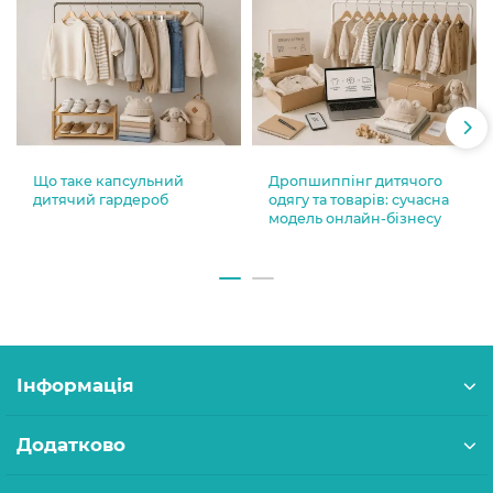
Що таке капсульний
Дропшиппінг дитячого
дитячий гардероб
одягу та товарів: сучасна
модель онлайн-бізнесу
Інформація
Додатково