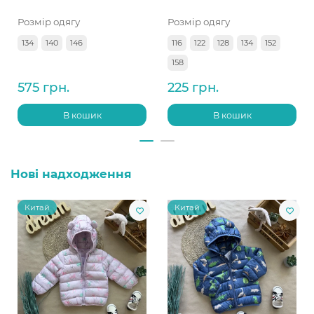
Розмір одягу
Розмір одягу
134
140
146
116
122
128
134
152
158
575 грн.
225 грн.
В кошик
В кошик
Нові надходження
Китай
Китай