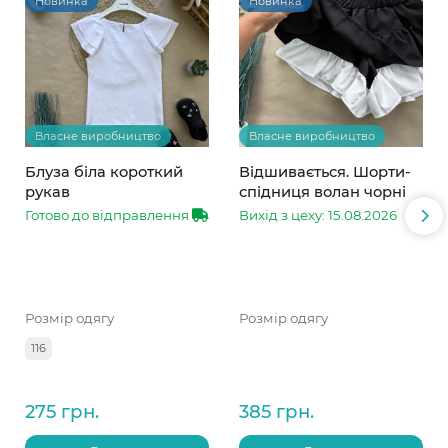
Новинка
Новинка
Власне виробництво
Власне виробництво
Блуза біла короткий
Відшивається. Шорти-
рукав
спідниця волан чорні
Готово до відправлення
Вихід з цеху: 15.08.2026
Розмір одягу
Розмір одягу
116
275 грн.
385 грн.