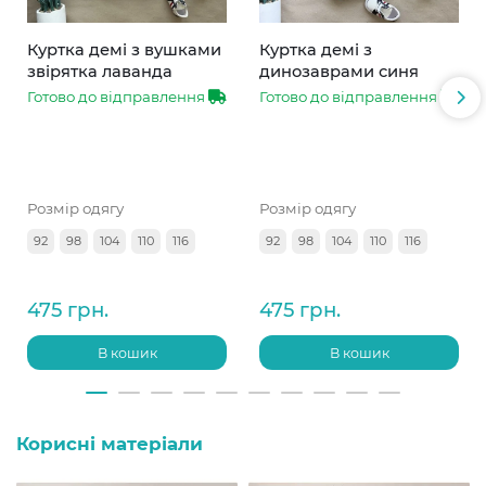
Куртка демі з вушками
Куртка демі з
звірятка лаванда
динозаврами синя
Готово до відправлення
Готово до відправлення
Розмір одягу
Розмір одягу
92
98
104
110
116
92
98
104
110
116
475 грн.
475 грн.
В кошик
В кошик
Корисні матеріали