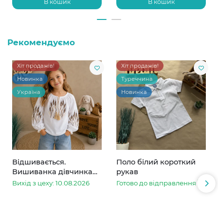
В кошик
В кошик
Рекомендуємо
Хіт продажів!
Хіт продажів!
Новинка
Туреччина
Україна
Новинка
Відшивається.
Поло білий короткий
Вишиванка дівчинка
рукав
колоски
Вихід з цеху: 10.08.2026
Готово до відправлення