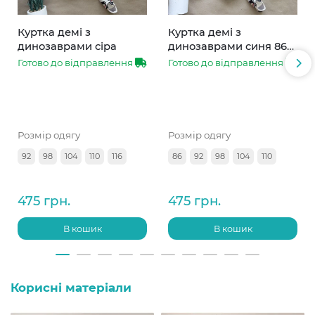
Куртка демі з
Куртка демі з
динозаврами сіра
динозаврами синя 86-
110
Готово до відправлення
Готово до відправлення
Розмір одягу
Розмір одягу
92
98
104
110
116
86
92
98
104
110
475 грн.
475 грн.
В кошик
В кошик
Корисні матеріали