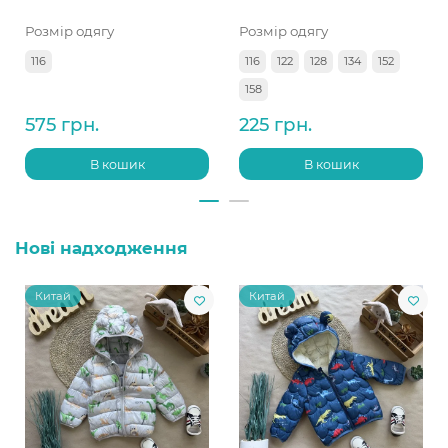
Розмір одягу
Розмір одягу
116
116
122
128
134
152
158
575 грн.
225 грн.
В кошик
В кошик
Нові надходження
Китай
Китай