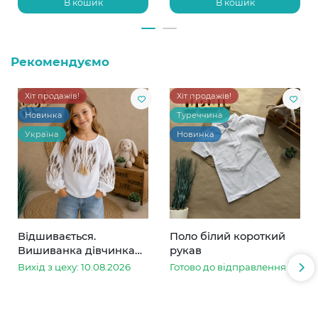
В кошик
В кошик
Рекомендуємо
Хіт продажів!
Хіт продажів!
Новинка
Туреччина
Україна
Новинка
Відшивається.
Поло білий короткий
Вишиванка дівчинка
рукав
колоски
Вихід з цеху: 10.08.2026
Готово до відправлення