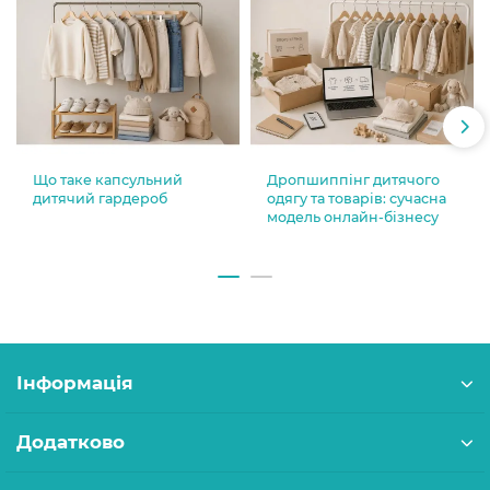
Що таке капсульний
Дропшиппінг дитячого
дитячий гардероб
одягу та товарів: сучасна
модель онлайн-бізнесу
Інформація
Додатково