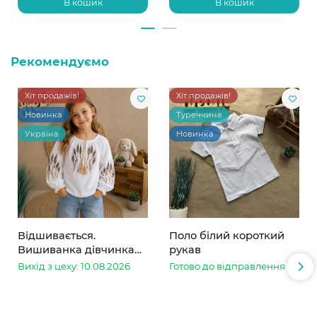
В кошик
В кошик
Рекомендуємо
Хіт продажів!
Хіт продажів!
Новинка
Туреччина
Україна
Новинка
Відшивається.
Поло білий короткий
Вишиванка дівчинка
рукав
колоски
Вихід з цеху: 10.08.2026
Готово до відправлення