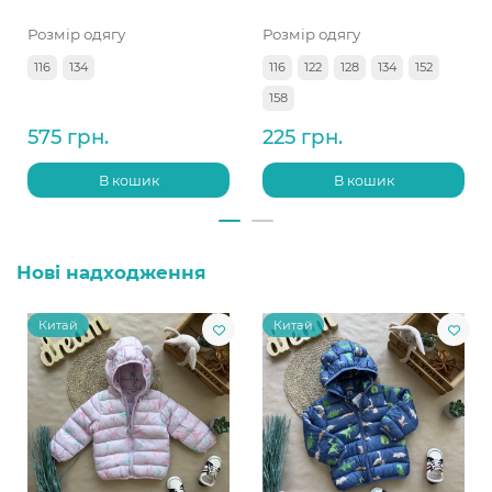
Розмір одягу
Розмір одягу
116
134
116
122
128
134
152
158
575 грн.
225 грн.
В кошик
В кошик
Нові надходження
Китай
Китай