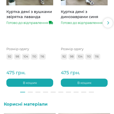
Куртка демі з вушками
Куртка демі з
звірятка лаванда
динозаврами синя
Готово до відправлення
Готово до відправлення
Розмір одягу
Розмір одягу
92
98
104
110
116
92
98
104
110
116
475 грн.
475 грн.
В кошик
В кошик
Корисні матеріали