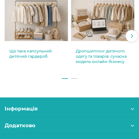
Що таке капсульний
Дропшиппінг дитячого
дитячий гардероб
одягу та товарів: сучасна
модель онлайн-бізнесу
Інформація
Додатково