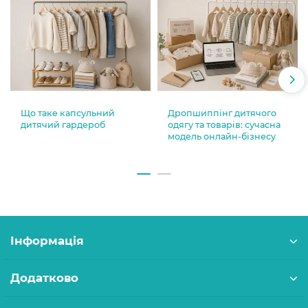
Що таке капсульний
Дропшиппінг дитячого
дитячий гардероб
одягу та товарів: сучасна
модель онлайн-бізнесу
Інформація
Додатково