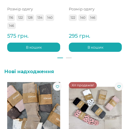
Розмір одягу
Розмір одягу
116
122
128
134
140
122
140
146
146
575 грн.
295 грн.
В кошик
В кошик
Нові надходження
Хіт продажів!