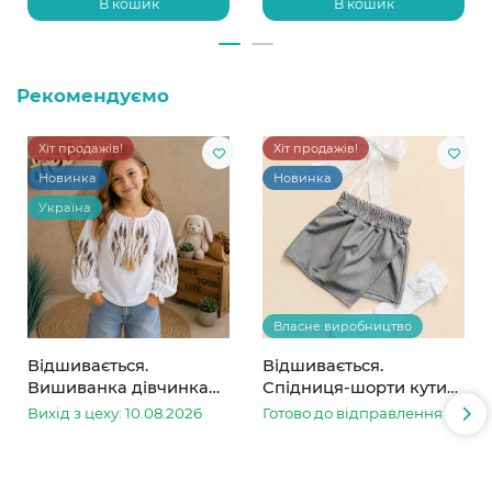
В кошик
В кошик
Рекомендуємо
Хіт продажів!
Хіт продажів!
Новинка
Новинка
Україна
Власне виробництво
Відшивається.
Відшивається.
Вишиванка дівчинка
Спідниця-шорти кутик
колоски
сіра в смужку
Вихід з цеху: 10.08.2026
Готово до відправлення