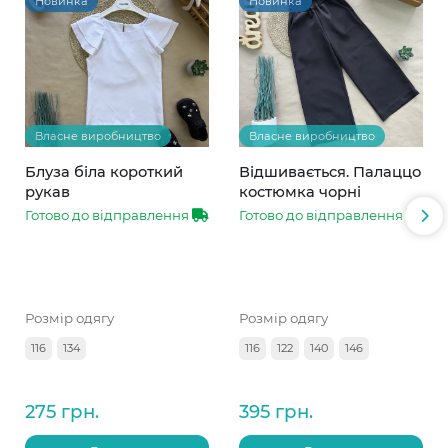
Новинка
Новинка
Власне виробництво
Власне виробництво
Блуза біла короткий
Відшивається. Палаццо
рукав
костюмка чорні
Готово до відправлення
Готово до відправлення
Розмір одягу
Розмір одягу
116
134
116
122
140
146
275 грн.
395 грн.