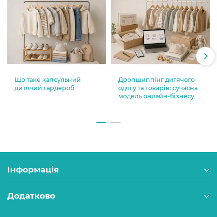
Що таке капсульний
Дропшиппінг дитячого
дитячий гардероб
одягу та товарів: сучасна
модель онлайн-бізнесу
Інформація
Додатково