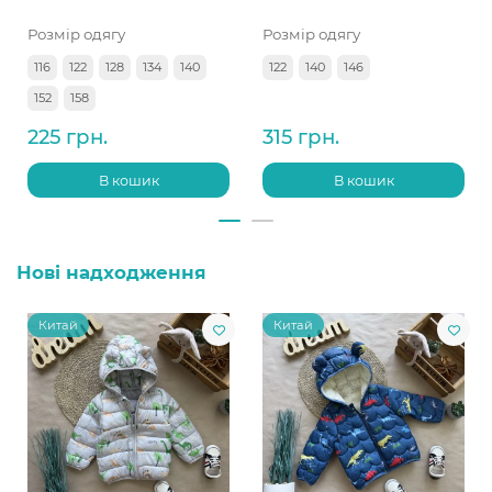
Розмір одягу
Розмір одягу
116
122
128
134
140
122
140
146
152
158
225 грн.
315 грн.
В кошик
В кошик
Нові надходження
Китай
Китай