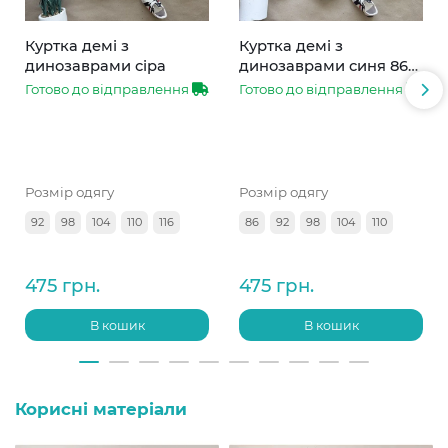
Куртка демі з
Куртка демі з
динозаврами сіра
динозаврами синя 86-
110
Готово до відправлення
Готово до відправлення
Розмір одягу
Розмір одягу
92
98
104
110
116
86
92
98
104
110
475 грн.
475 грн.
В кошик
В кошик
Корисні матеріали