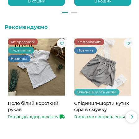
В кошик
В кошик
Рекомендуємо
Хіт продажів!
Хіт продажів!
Туреччина
Новинка
Новинка
Власне виробництво
Поло білий короткий
Спідниця-шорти кутик
рукав
сіра в смужку
Готово до відправлення
Готово до відправлення