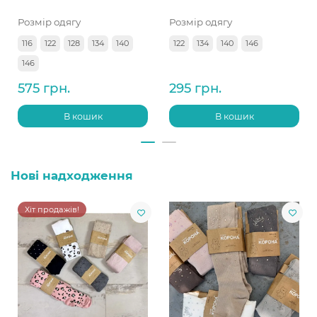
Розмір одягу
Розмір одягу
116
122
128
134
140
122
134
140
146
146
575 грн.
295 грн.
В кошик
В кошик
Нові надходження
Хіт продажів!