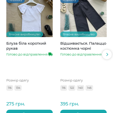
Новинка
Новинка
Власне виробництво
Власне виробництво
Блуза біла короткий
Відшивається. Палаццо
рукав
костюмка чорні
Готово до відправлення
Готово до відправлення
Розмір одягу
Розмір одягу
116
134
116
122
140
146
275 грн.
395 грн.