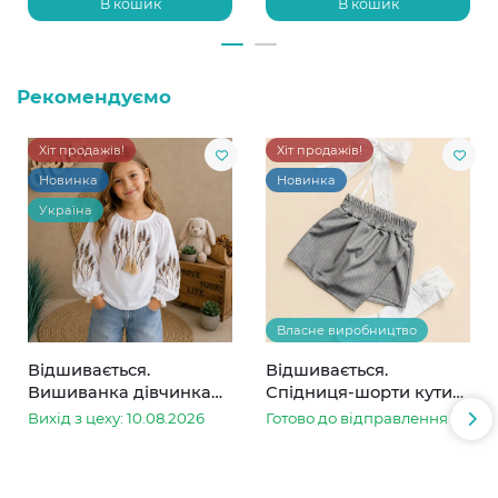
В кошик
В кошик
Рекомендуємо
Хіт продажів!
Хіт продажів!
Новинка
Новинка
Україна
Власне виробництво
Відшивається.
Відшивається.
Вишиванка дівчинка
Спідниця-шорти кутик
колоски
сіра в смужку
Вихід з цеху: 10.08.2026
Готово до відправлення