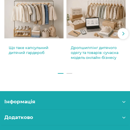
Що таке капсульний
Дропшиппінг дитячого
дитячий гардероб
одягу та товарів: сучасна
модель онлайн-бізнесу
Інформація
Додатково