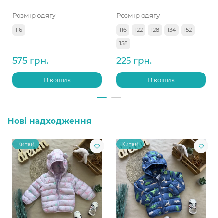
Розмір одягу
Розмір одягу
116
116
122
128
134
152
158
575 грн.
225 грн.
В кошик
В кошик
Нові надходження
Китай
Китай