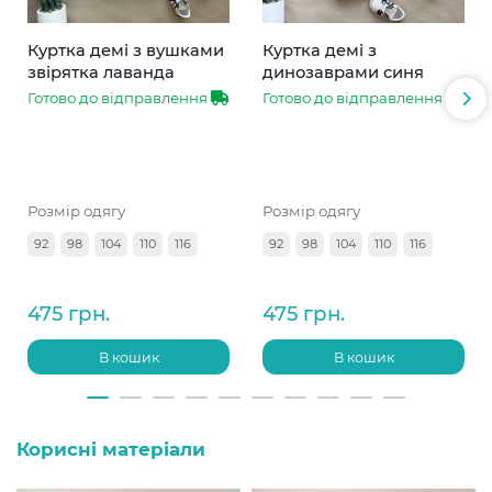
Куртка демі з вушками
Куртка демі з
звірятка лаванда
динозаврами синя
Готово до відправлення
Готово до відправлення
Розмір одягу
Розмір одягу
92
98
104
110
116
92
98
104
110
116
475 грн.
475 грн.
В кошик
В кошик
Корисні матеріали