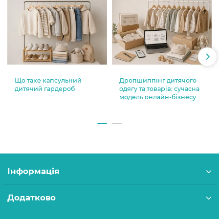
Що таке капсульний
Дропшиппінг дитячого
дитячий гардероб
одягу та товарів: сучасна
модель онлайн-бізнесу
Інформація
Додатково