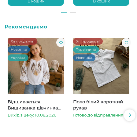
В кошик
В кошик
Рекомендуємо
Хіт продажів!
Хіт продажів!
Новинка
Туреччина
Україна
Новинка
Відшивається.
Поло білий короткий
Вишиванка дівчинка
рукав
колоски
Вихід з цеху: 10.08.2026
Готово до відправлення