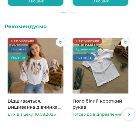
В кошик
В кошик
Рекомендуємо
Хіт продажів!
Хіт продажів!
Новинка
Туреччина
Україна
Новинка
Відшивається.
Поло білий короткий
Вишиванка дівчинка
рукав
колоски
Вихід з цеху: 10.08.2026
Готово до відправлення