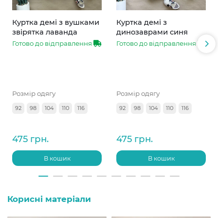
Куртка демі з вушками
Куртка демі з
звірятка лаванда
динозаврами синя
Готово до відправлення
Готово до відправлення
Розмір одягу
Розмір одягу
92
98
104
110
116
92
98
104
110
116
475 грн.
475 грн.
В кошик
В кошик
Корисні матеріали