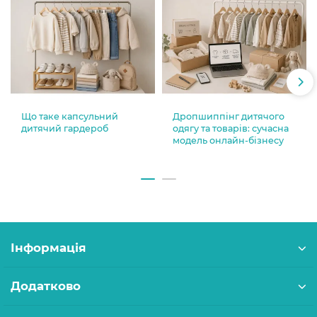
Що таке капсульний
Дропшиппінг дитячого
дитячий гардероб
одягу та товарів: сучасна
модель онлайн-бізнесу
Інформація
Додатково