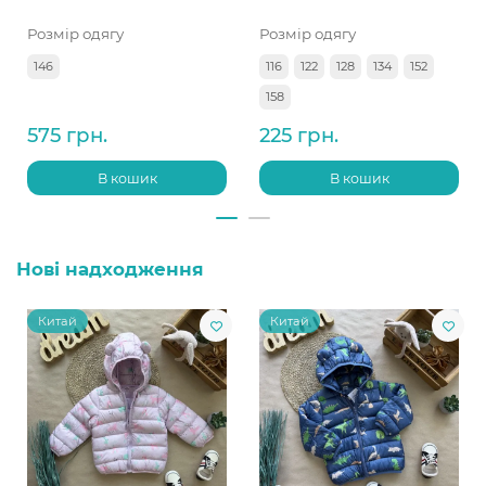
Розмір одягу
Розмір одягу
146
116
122
128
134
152
158
575 грн.
225 грн.
В кошик
В кошик
Нові надходження
Китай
Китай