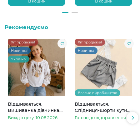
В кошик
В кошик
Рекомендуємо
Хіт продажів!
Хіт продажів!
Новинка
Новинка
Україна
Власне виробництво
Відшивається.
Відшивається.
Вишиванка дівчинка
Спідниця-шорти кутик
колоски
сіра в смужку
Вихід з цеху: 10.08.2026
Готово до відправлення