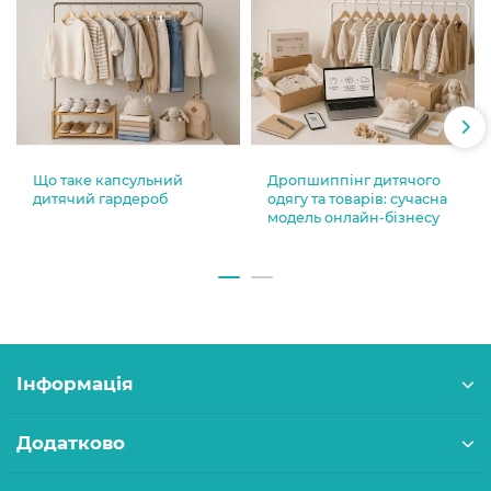
Що таке капсульний
Дропшиппінг дитячого
дитячий гардероб
одягу та товарів: сучасна
модель онлайн-бізнесу
Інформація
Додатково