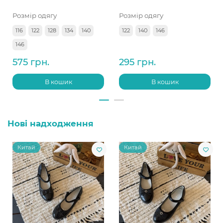
Розмір одягу
Розмір одягу
116
122
128
134
140
122
140
146
146
575 грн.
295 грн.
В кошик
В кошик
Нові надходження
Китай
Китай