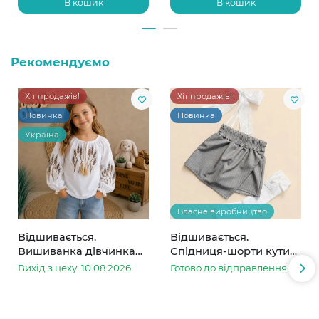
В кошик
В кошик
Рекомендуємо
Хіт продажів!
Хіт продажів!
Новинка
Новинка
Україна
Власне виробництво
Відшивається.
Відшивається.
Вишиванка дівчинка
Спідниця-шорти кутик
колоски
сіра в смужку
Вихід з цеху: 10.08.2026
Готово до відправлення