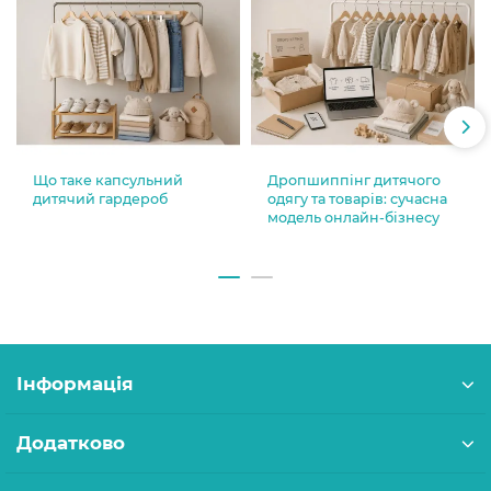
Що таке капсульний
Дропшиппінг дитячого
дитячий гардероб
одягу та товарів: сучасна
модель онлайн-бізнесу
Інформація
Додатково