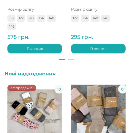
Розмір одягу
Розмір одягу
116
122
128
134
140
122
134
140
146
146
575 грн.
295 грн.
В кошик
В кошик
Нові надходження
Хіт продажів!