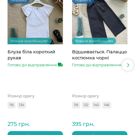
Новинка
Новинка
Власне виробництво
Власне виробництво
Блуза біла короткий
Відшивається. Палаццо
рукав
костюмка чорні
Готово до відправлення
Готово до відправлення
Розмір одягу
Розмір одягу
116
134
116
122
140
146
275 грн.
395 грн.